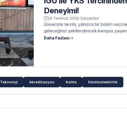
İGÜ ile YKS Tercihinde
Deneyimi!
29 Temmuz 2026 Çarşamba
Üniversite tercihi, yalnızca bir bölüm seçm
geleceğinizi şekillendirecek kampüs yaşamın
Daha Fazlası
Teknoloji
Akreditasyon
Kalite
Sürdürülebilirlik