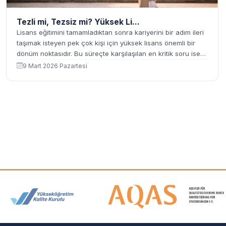
Tezli mi, Tezsiz mi? Yüksek Li...
Lisans eğitimini tamamladıktan sonra kariyerini bir adım ileri
taşımak isteyen pek çok kişi için yüksek lisans önemli bir
dönüm noktasıdır. Bu süreçte karşılaşılan en kritik soru ise
“Tezli mi yoksa tezsiz mi yüksek lisan yapmalıyım?”
9 Mart 2026 Pazartesi
sorusudur. Bu k...
Akreditasyon ve Üyelik Logolar