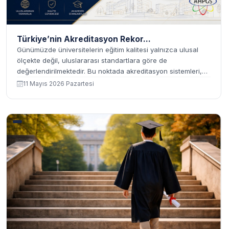
Türkiye’nin Akreditasyon Rekor...
Günümüzde üniversitelerin eğitim kalitesi yalnızca ulusal
ölçekte değil, uluslararası standartlara göre de
değerlendirilmektedir. Bu noktada akreditasyon sistemleri,
eğitim programlarının belirli kalite kriterlerini karşılayıp
11 Mayıs 2026 Pazartesi
karşılamadığını ortaya ...