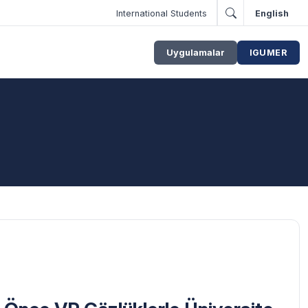
International Students
English
Uygulamalar
IGUMER