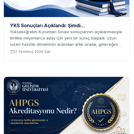
YKS Sonuçları Açıklandı: Şimdi...
Yükseköğretim Kurumları Sınavı sonuçlarının açıklanmasıyla
birlikte milyonlarca aday için yeni bir süreç başladı. Uzun
süren hazırlık döneminin ardından artık sırada, geleceğinizi
şekillendirecek en önemli adımlardan biri olan üniversite
21 Temmuz 2026 Salı
tercih dönem...