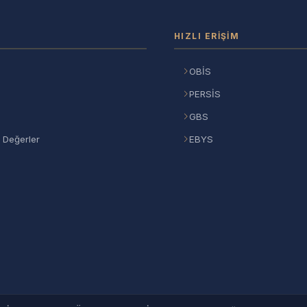
HIZLI ERIŞIM
OBİS
PERSİS
GBS
 Değerler
EBYS