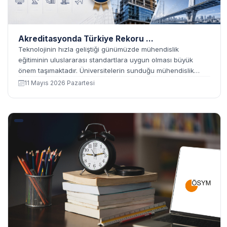
Akreditasyonda Türkiye Rekoru ...
Teknolojinin hızla geliştiği günümüzde mühendislik
eğitiminin uluslararası standartlara uygun olması büyük
önem taşımaktadır. Üniversitelerin sunduğu mühendislik
programlarının kalitesi, yalnızca akademik başarı açısından
11 Mayıs 2026 Pazartesi
değil; mezunların sektördeki...