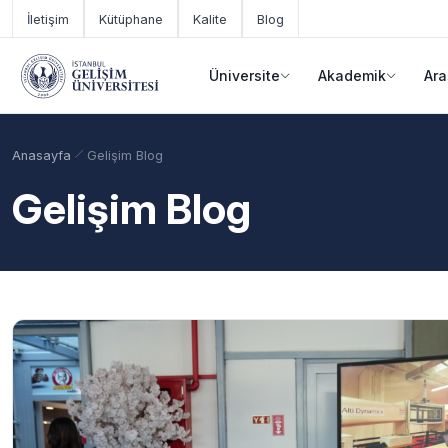
Ana içeriğe geç
İletişim
Kütüphane
Kalite
Blog
Üniversite
Akademik
Ara
Anasayfa
Gelişim Blog
Gelişim Blog
Akademik Takvim
Burslar
Taban Puanlar