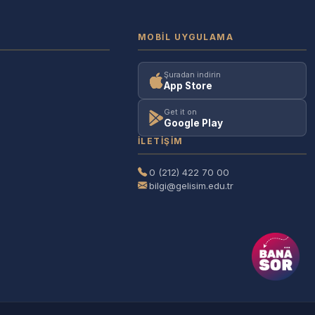
MOBIL UYGULAMA
Şuradan indirin
App Store
Get it on
Google Play
İLETIŞIM
0 (212) 422 70 00
bilgi@gelisim.edu.tr