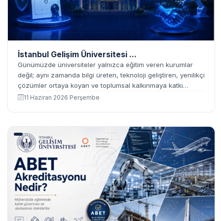
İstanbul Gelişim Üniversitesi ...
Günümüzde üniversiteler yalnızca eğitim veren kurumlar
değil; aynı zamanda bilgi üreten, teknoloji geliştiren, yenilikçi
çözümler ortaya koyan ve toplumsal kalkınmaya katkı
sağlayan stratejik merkezler olarak değerlendirilmektedir.
11 Haziran 2026 Perşembe