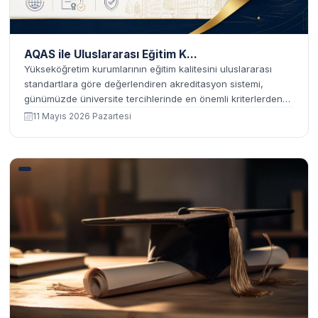
AQAS ile Uluslararası Eğitim K...
Yükseköğretim kurumlarının eğitim kalitesini uluslararası
standartlara göre değerlendiren akreditasyon sistemi,
günümüzde üniversite tercihlerinde en önemli kriterlerden
biri haline gelmiştir. Akreditasyon; bir üniversitenin ya da
11 Mayıs 2026 Pazartesi
akademik programın ...