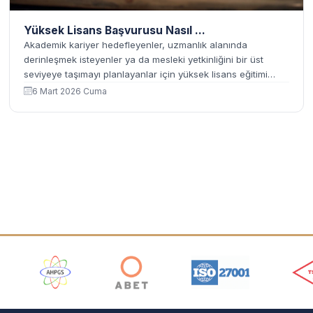
Yüksek Lisans Başvurusu Nasıl ...
Akademik kariyer hedefleyenler, uzmanlık alanında
derinleşmek isteyenler ya da mesleki yetkinliğini bir üst
seviyeye taşımayı planlayanlar için yüksek lisans eğitimi
önemli bir dönüm noktasıdır. Peki yüksek lisans başvurusu
6 Mart 2026 Cuma
nasıl yapılır? Başvuru içi...
ı