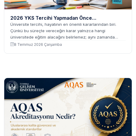
2026 YKS Tercihi Yapmadan Önce...
Üniversite tercihi, hayatının en önemli kararlarından biri.
Çünkü bu süreçte vereceğin karar yalnızca hangi
üniversitede eğitim alacağını belirlemez; aynı zamanda
kariyerini, yaşayacağın çevreyi, kuracağın sosyal ağı ve
8 Temmuz 2026 Çarşamba
gelecekteki mesleki fırsatları...