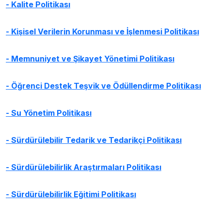
- Kalite Politikası
- Kişisel Verilerin Korunması ve İşlenmesi Politikası
-
Memnuniyet ve Şikayet Yönetimi Politikası
- Öğrenci Destek Teşvik ve Ödüllendirme Politikası
- Su Yönetim Politikası
- Sürdürülebilir Tedarik ve Tedarikçi Politikası
- Sürdürülebilirlik Araştırmaları Politikası
- Sürdürülebilirlik Eğitimi Politikası