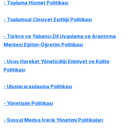
- Topluma Hizmet Politikası
- Toplumsal Cinsiyet Eşitliği Politikası
-
Türkçe ve Yabancı Dil Uygulama ve Araştırma
Merkezi Eğitim-Öğretim Politikası
- Uçuş Harekat Yöneticiliği Emniyet ve Kalite
Politikası
- Uluslararasılaşma Politikası
- Yönetişim Politikası
- Sosyal Medya İçerik Yönetimi Politikaları