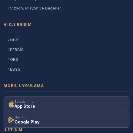
Vizyon, Misyon ve Değerler
HIZLI ERIŞIM
OBİS
PERSİS
GBS
EBYS
MOBIL UYGULAMA
Şuradan indirin
App Store
Get it on
Google Play
İLETIŞIM