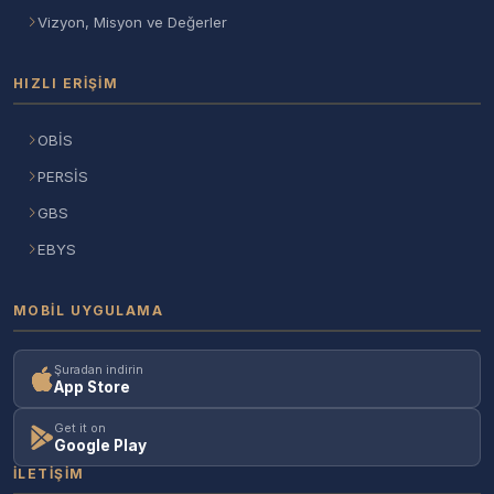
Vizyon, Misyon ve Değerler
HIZLI ERIŞIM
OBİS
PERSİS
GBS
EBYS
MOBIL UYGULAMA
Şuradan indirin
App Store
Get it on
Google Play
İLETIŞIM