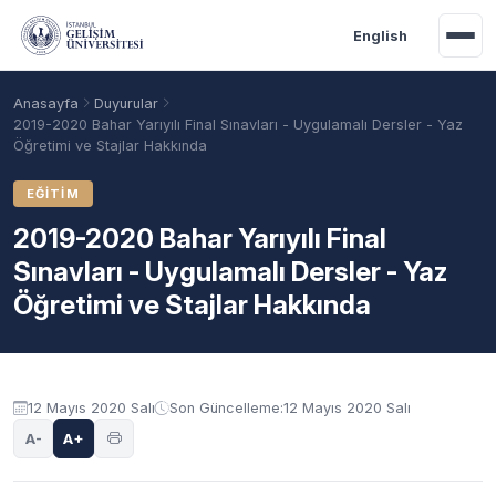
Ana içeriğe geç
English
Anasayfa
Duyurular
2019-2020 Bahar Yarıyılı Final Sınavları - Uygulamalı Dersler - Yaz
Öğretimi ve Stajlar Hakkında
EĞITIM
2019-2020 Bahar Yarıyılı Final
Sınavları - Uygulamalı Dersler - Yaz
Öğretimi ve Stajlar Hakkında
Akademik Takvim
Burslar
Taban Puanlar
Duyuru içeriği
12 Mayıs 2020 Salı
Son Güncelleme:
12 Mayıs 2020 Salı
A-
A+