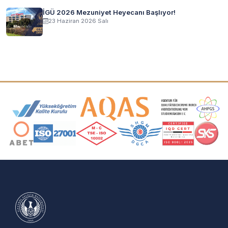
İGÜ 2026 Mezuniyet Heyecanı Başlıyor!
23 Haziran 2026 Salı
Akreditasyon ve Üyelik Logoları