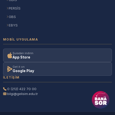
PERSİS
GBS
EBYS
MOBIL UYGULAMA
Şuradan indirin
App Store
Get it on
Google Play
İLETIŞIM
0 (212) 422 70 00
bilgi@gelisim.edu.tr