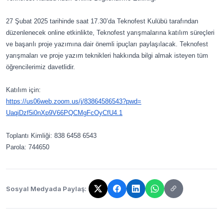
27 Şubat 2025 tarihinde saat 17.30’da Teknofest Kulübü tarafından
düzenlenecek online etkinlikte, Teknofest yarışmalarına katılım süreçleri
ve başarılı proje yazımına dair önemli ipuçları paylaşılacak. Teknofest
yarışmaları ve proje yazım teknikleri hakkında bilgi almak isteyen tüm
öğrencilerimiz davetlidir.
Katılım için:
https://us06web.zoom.us/j/
83864586543?pwd=
UaqiDzf5i0nXp9V66PQCMgFcOyCfU4
.1
Toplantı Kimliği: 838 6458 6543
Parola: 744650
Sosyal Medyada Paylaş:
Bağlantı kopyalandı!