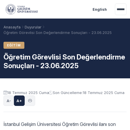
Ana içeriğe geç
English
Anasayfa
Duyurular
Öğretim Görevlisi Son Değerlendirme Sonuçları - 23.06.2025
EĞITIM
Öğretim Görevlisi Son Değerlendirme
Sonuçları - 23.06.2025
Duyuru içeriği
18 Temmuz 2025 Cuma
Son Güncelleme:
18 Temmuz 2025 Cuma
Akademik Takvim
Burslar
Taban Puanlar
A-
A+
İstanbul Gelişim Üniversitesi Öğretim Görevlisi ilanı son