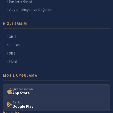
Sayılarla Gelişim
Vizyon, Misyon ve Değerler
HIZLI ERIŞIM
OBİS
PERSİS
GBS
EBYS
MOBIL UYGULAMA
Şuradan indirin
App Store
Get it on
Google Play
İLETIŞIM