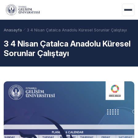
Ana içeriğe geç
Anasayfa
3 4 Nisan Çatalca Anadolu Küresel Sorunlar Çalıştayı
3 4 Nisan Çatalca Anadolu Küresel
Sorunlar Çalıştayı
Akademik Takvim
Burslar
Taban Puanlar