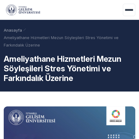
Ana içeriğe geç
Anasayfa
Ameliyathane Hizmetleri Mezun Söyleşileri Stres Yönetimi ve
Farkındalık Üzerine
Ameliyathane Hizmetleri Mezun
Söyleşileri Stres Yönetimi ve
Farkındalık Üzerine
Akademik Takvim
Burslar
Taban Puanlar