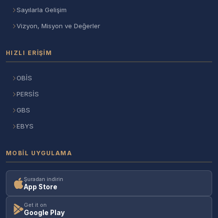
Sayılarla Gelişim
Vizyon, Misyon ve Değerler
HIZLI ERIŞIM
OBİS
PERSİS
GBS
EBYS
MOBIL UYGULAMA
Şuradan indirin
App Store
Get it on
Google Play