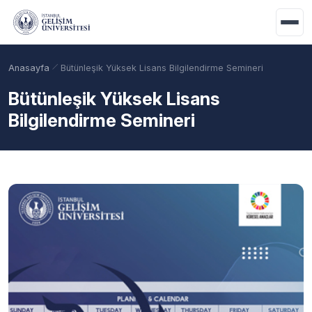
Ana içeriğe geç
Anasayfa
Bütünleşik Yüksek Lisans Bilgilendirme Semineri
Bütünleşik Yüksek Lisans
Bilgilendirme Semineri
Akademik Takvim
Burslar
Taban Puanlar