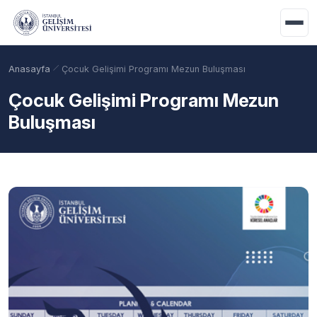
Ana içeriğe geç
Anasayfa
Çocuk Gelişimi Programı Mezun Buluşması
Çocuk Gelişimi Programı Mezun
Buluşması
Akademik Takvim
Burslar
Taban Puanlar