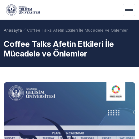
Ana içeriğe geç
Anasayfa
Coffee Talks Afetin Etkileri İle Mücadele ve Önlemler
Coffee Talks Afetin Etkileri İle
Mücadele ve Önlemler
Akademik Takvim
Burslar
Taban Puanlar