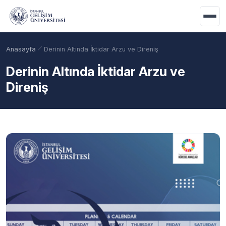
Ana içeriğe geç
Anasayfa
Derinin Altında İktidar Arzu ve Direniş
Derinin Altında İktidar Arzu ve
Direniş
Akademik Takvim
Burslar
Taban Puanlar