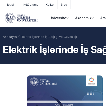
Ana içeriğe geç
İletişim
Kütüphane
Kalite
Blog
Üniversite
Akademik
Ara
Anasayfa
Elektrik İşlerinde İş Sağlığı ve Güvenliği
Elektrik İşlerinde İş Sa
Akademik Takvim
Burslar
Taban Puanlar