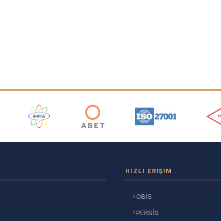
ı
HIZLI ERIŞIM
OBİS
PERSİS