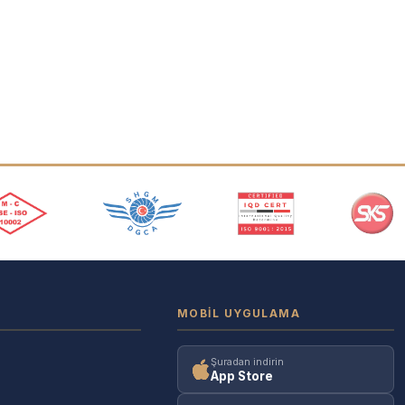
MOBIL UYGULAMA
Şuradan indirin
App Store