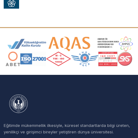
Akreditasyon ve Üyelik Logoları
Eğitimde mükemmellik ilkesiyle, küresel standartlarda bilgi üreten,
yenilikçi ve girişimci bireyler yetiştiren dünya üniversitesi.