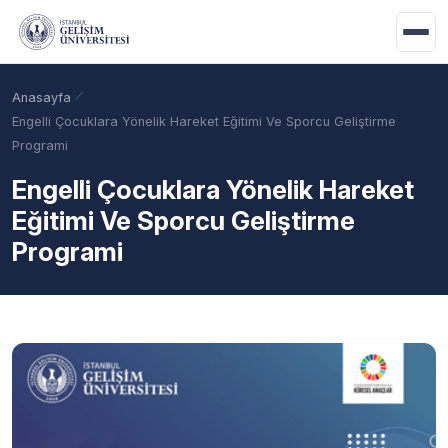
Ana içeriğe geç
Anasayfa
Engelli Çocuklara Yönelik Hareket Eğitimi Ve Sporcu Geliştirme
Programi
Engelli Çocuklara Yönelik Hareket
Eğitimi Ve Sporcu Geliştirme
Programi
Akademik Takvim
Burslar
Taban Puanlar