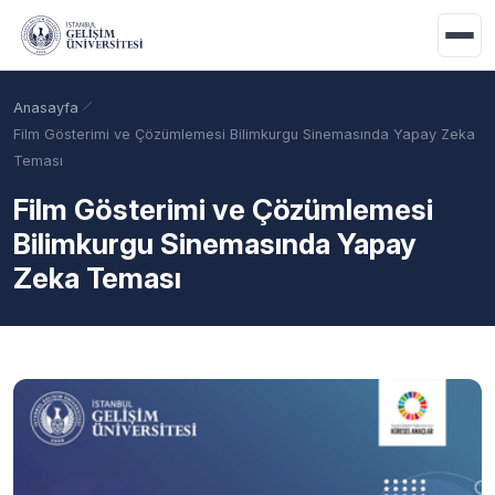
Ana içeriğe geç
Anasayfa
Film Gösterimi ve Çözümlemesi Bilimkurgu Sinemasında Yapay Zeka
Teması
Film Gösterimi ve Çözümlemesi
Bilimkurgu Sinemasında Yapay
Zeka Teması
Akademik Takvim
Burslar
Taban Puanlar