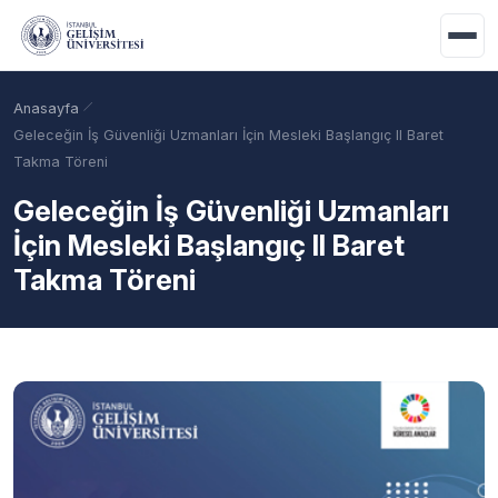
Ana içeriğe geç
Anasayfa
Geleceğin İş Güvenliği Uzmanları İçin Mesleki Başlangıç II Baret
Takma Töreni
Geleceğin İş Güvenliği Uzmanları
İçin Mesleki Başlangıç II Baret
Takma Töreni
Akademik Takvim
Burslar
Taban Puanlar