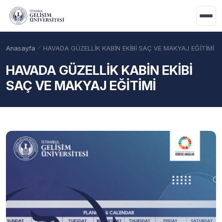
Ana içeriğe geç
Anasayfa
HAVADA GÜZELLİK KABİN EKİBİ SAÇ VE MAKYAJ EĞİTİMİ
HAVADA GÜZELLİK KABİN EKİBİ
SAÇ VE MAKYAJ EĞİTİMİ
Akademik Takvim
Burslar
Taban Puanlar