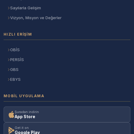
Sayılarla Gelişim
Vizyon, Misyon ve Değerler
HIZLI ERIŞIM
OBİS
PERSİS
GBS
EBYS
MOBIL UYGULAMA
Şuradan indirin
App Store
Get it on
Google Play