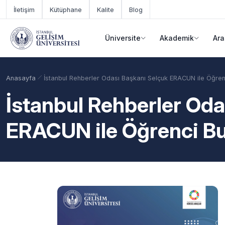
Ana içeriğe geç
İletişim
Kütüphane
Kalite
Blog
Üniversite
Akademik
Ara
Anasayfa
İstanbul Rehberler Odası Başkanı Selçuk ERACUN ile Öğren
İstanbul Rehberler Oda
ERACUN ile Öğrenci B
Akademik Takvim
Burslar
Taban Puanlar