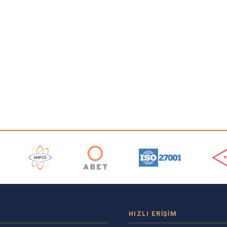
ı
HIZLI ERIŞIM