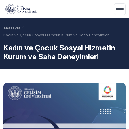
Ana içeriğe geç
Anasayfa
Kadın ve Çocuk Sosyal Hizmetin Kurum ve Saha Deneyimleri
Kadın ve Çocuk Sosyal Hizmetin
Kurum ve Saha Deneyimleri
Akademik Takvim
Burslar
Taban Puanlar