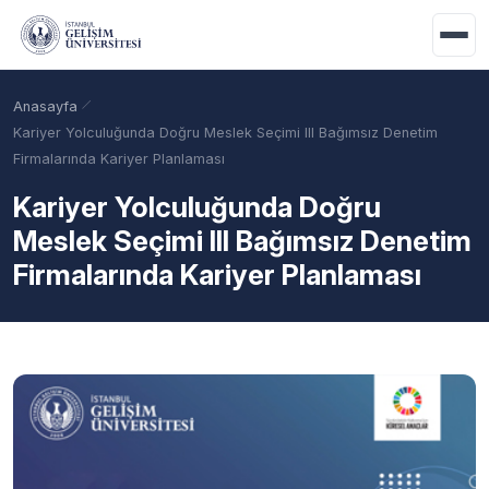
Ana içeriğe geç
Anasayfa
Kariyer Yolculuğunda Doğru Meslek Seçimi III Bağımsız Denetim
Firmalarında Kariyer Planlaması
Kariyer Yolculuğunda Doğru
Meslek Seçimi III Bağımsız Denetim
Firmalarında Kariyer Planlaması
Akademik Takvim
Burslar
Taban Puanlar