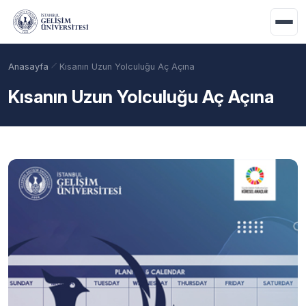
Ana içeriğe geç
Anasayfa
Kısanın Uzun Yolculuğu Aç Açına
Kısanın Uzun Yolculuğu Aç Açına
Akademik Takvim
Burslar
Taban Puanlar