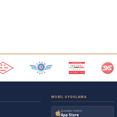
MOBIL UYGULAMA
Şuradan indirin
App Store