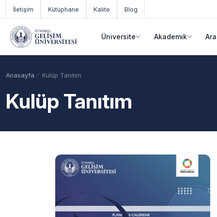
Ana içeriğe geç
İletişim
Kütüphane
Kalite
Blog
Üniversite
Akademik
Ara
Anasayfa
Kulüp Tanıtım
Kulüp Tanıtım
Akademik Takvim
Burslar
Taban Puanlar