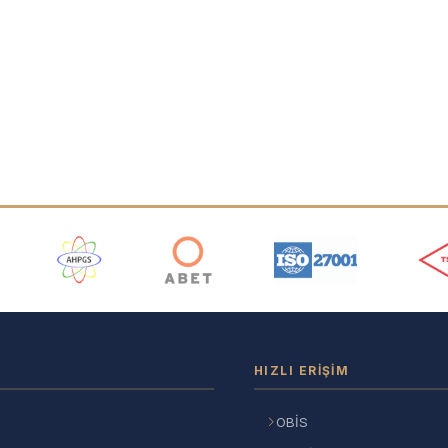
ı
HIZLI ERIŞIM
OBİS