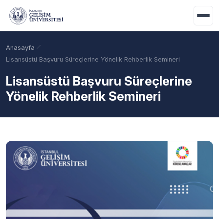
Ana içeriğe geç
Anasayfa
Lisansüstü Başvuru Süreçlerine Yönelik Rehberlik Semineri
Lisansüstü Başvuru Süreçlerine
Yönelik Rehberlik Semineri
Akademik Takvim
Burslar
Taban Puanlar