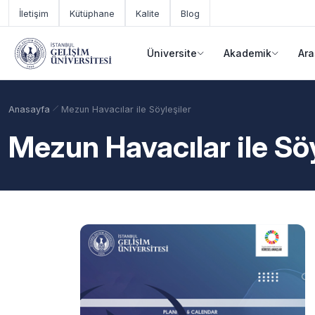
Ana içeriğe geç
İletişim
Kütüphane
Kalite
Blog
Üniversite
Akademik
Ara
Anasayfa
Mezun Havacılar ile Söyleşiler
Mezun Havacılar ile Söy
Akademik Takvim
Burslar
Taban Puanlar