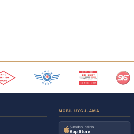
MOBIL UYGULAMA
Şuradan indirin
App Store