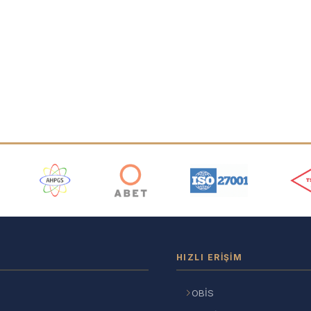
ı
HIZLI ERIŞIM
OBİS