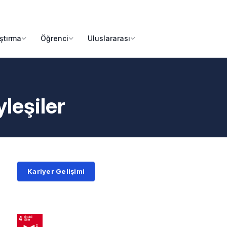
ştırma
Öğrenci
Uluslararası
leşiler
Kariyer Gelişimi