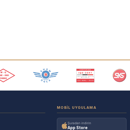
MOBIL UYGULAMA
Şuradan indirin
App Store