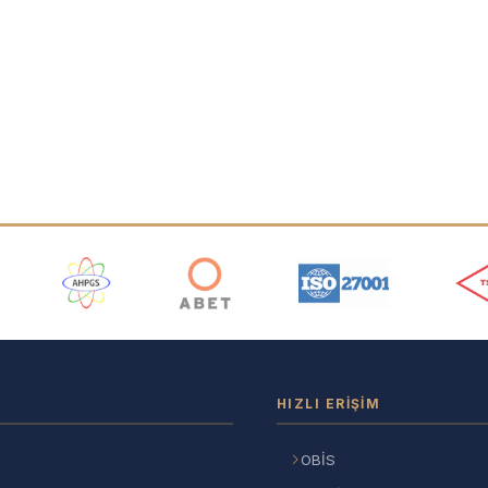
ı
HIZLI ERIŞIM
OBİS