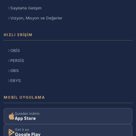
Sayılarla Gelişim
Vizyon, Misyon ve Değerler
HIZLI ERIŞIM
OBİS
PERSİS
GBS
EBYS
MOBIL UYGULAMA
Şuradan indirin
App Store
Get it on
Google Play