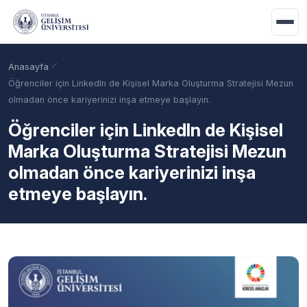
Ana içeriğe geç
Anasayfa
Öğrenciler için LinkedIn de Kişisel Marka Oluşturma Stratejisi Mezun
olmadan önce kariyerinizi inşa etmeye başlayın.
Öğrenciler için LinkedIn de Kişisel
Marka Oluşturma Stratejisi Mezun
olmadan önce kariyerinizi inşa
etmeye başlayın.
Akademik Takvim
Burslar
Taban Puanlar