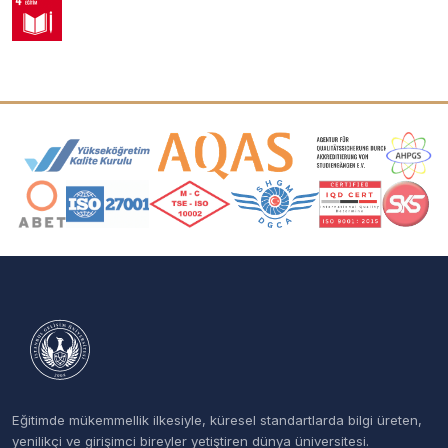
Akreditasyon ve Üyelik Logoları
Eğitimde mükemmellik ilkesiyle, küresel standartlarda bilgi üreten,
yenilikçi ve girişimci bireyler yetiştiren dünya üniversitesi.