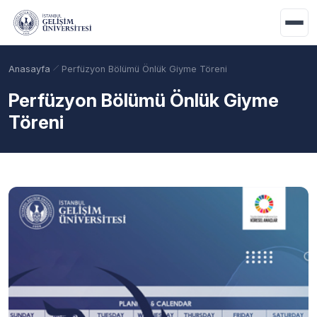
Ana içeriğe geç
Anasayfa
Perfüzyon Bölümü Önlük Giyme Töreni
Perfüzyon Bölümü Önlük Giyme
Töreni
Akademik Takvim
Burslar
Taban Puanlar