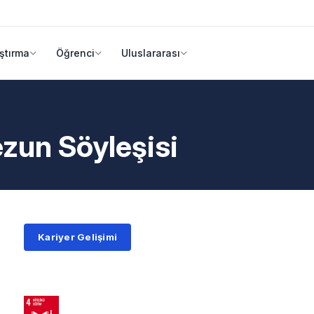
ştırma
Öğrenci
Uluslararası
zun Söyleşisi
Kariyer Gelişimi