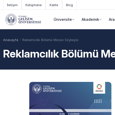
Ana içeriğe geç
İletişim
Kütüphane
Kalite
Blog
Üniversite
Akademik
Ara
Anasayfa
Reklamcılık Bölümü Mezun Söyleşisi
Reklamcılık Bölümü Me
Akademik Takvim
Burslar
Taban Puanlar