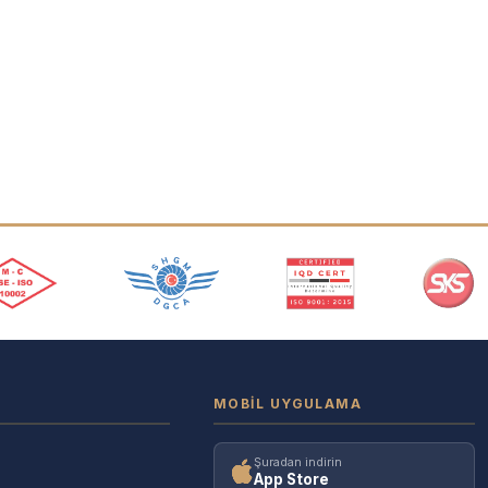
MOBIL UYGULAMA
Şuradan indirin
App Store