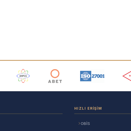
ı
HIZLI ERIŞIM
OBİS