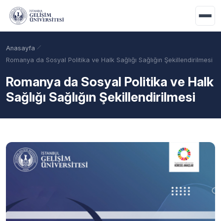
Ana içeriğe geç
Anasayfa
Romanya da Sosyal Politika ve Halk Sağlığı Sağlığın Şekillendirilmesi
Romanya da Sosyal Politika ve Halk
Sağlığı Sağlığın Şekillendirilmesi
Akademik Takvim
Burslar
Taban Puanlar