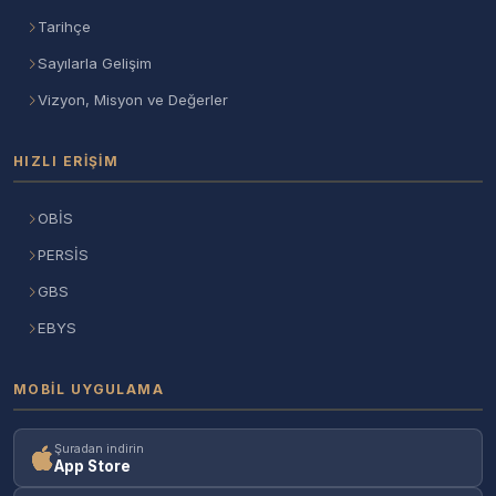
Tarihçe
Sayılarla Gelişim
Vizyon, Misyon ve Değerler
HIZLI ERIŞIM
OBİS
PERSİS
GBS
EBYS
MOBIL UYGULAMA
Şuradan indirin
App Store