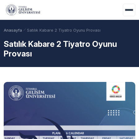
Ana içeriğe geç
Anasayfa
Satılık Kabare 2 Tiyatro Oyunu Provası
Satılık Kabare 2 Tiyatro Oyunu
Provası
Akademik Takvim
Burslar
Taban Puanlar