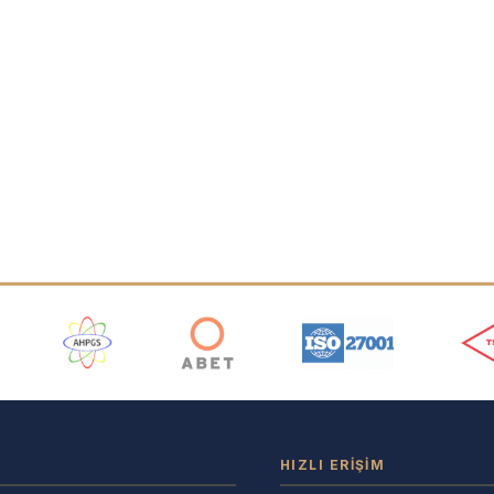
ı
HIZLI ERIŞIM