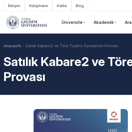
Ana içeriğe geç
İletişim
Kütüphane
Kalite
Blog
Üniversite
Akademik
Ara
Anasayfa
Satılık Kabare2 ve Töre Tiyatro Oyunlarının Provası
Satılık Kabare2 ve Töre
Provası
Akademik Takvim
Burslar
Taban Puanlar