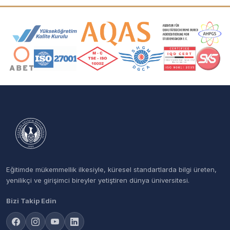
Akreditasyon ve Üyelik Logoları
Eğitimde mükemmellik ilkesiyle, küresel standartlarda bilgi üreten,
yenilikçi ve girişimci bireyler yetiştiren dünya üniversitesi.
Bizi Takip Edin