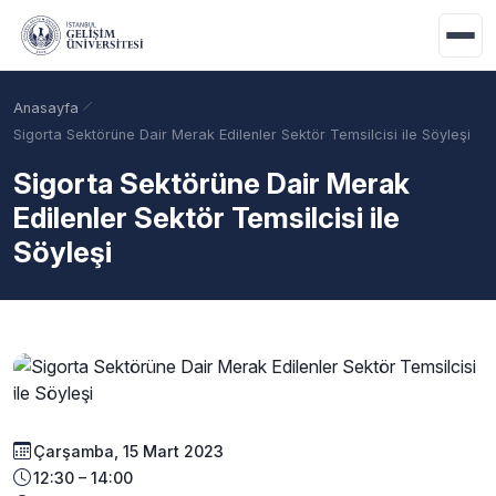
Ana içeriğe geç
Anasayfa
Sigorta Sektörüne Dair Merak Edilenler Sektör Temsilcisi ile Söyleşi
Sigorta Sektörüne Dair Merak
Edilenler Sektör Temsilcisi ile
Söyleşi
Akademik Takvim
Burslar
Taban Puanlar
Çarşamba, 15 Mart 2023
12:30 – 14:00