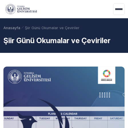
Ana içeriğe geç
Anasayfa
Şiir Günü Okumalar ve Çeviriler
Şiir Günü Okumalar ve Çeviriler
Akademik Takvim
Burslar
Taban Puanlar