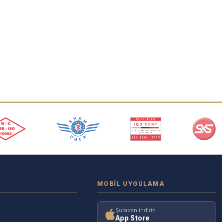
MOBIL UYGULAMA
Şuradan indirin
App Store