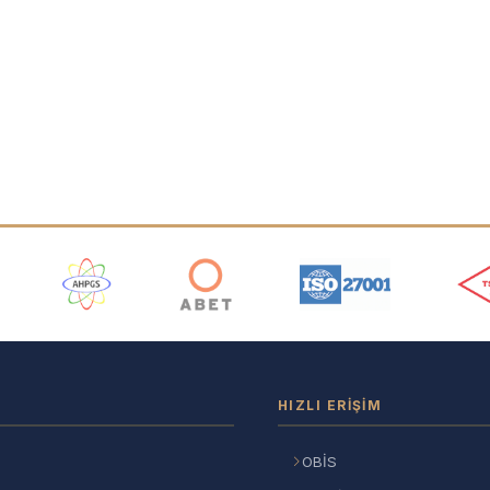
ı
HIZLI ERIŞIM
OBİS