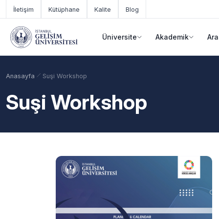
Ana içeriğe geç
İletişim
Kütüphane
Kalite
Blog
Üniversite
Akademik
Ara
Anasayfa
Suşi Workshop
Suşi Workshop
Akademik Takvim
Burslar
Taban Puanlar