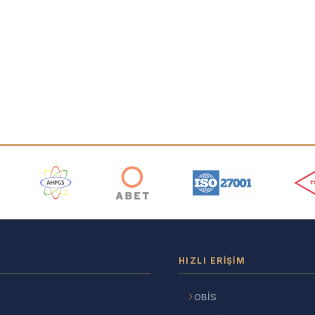
ı
HIZLI ERIŞIM
OBİS