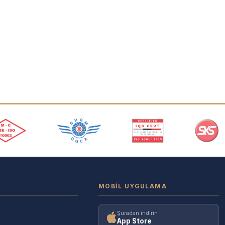
MOBIL UYGULAMA
Şuradan indirin
App Store