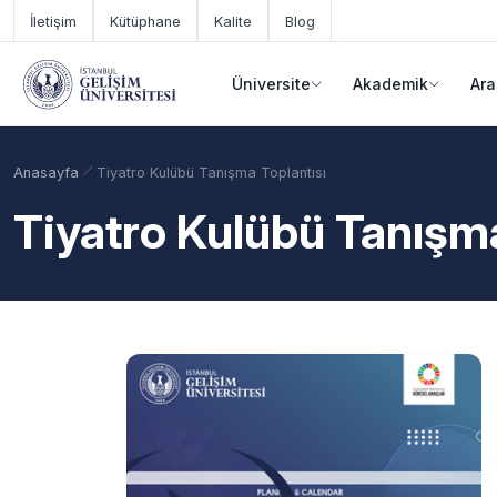
Ana içeriğe geç
İletişim
Kütüphane
Kalite
Blog
Üniversite
Akademik
Ara
Anasayfa
Tiyatro Kulübü Tanışma Toplantısı
Tiyatro Kulübü Tanışma
Akademik Takvim
Burslar
Taban Puanlar