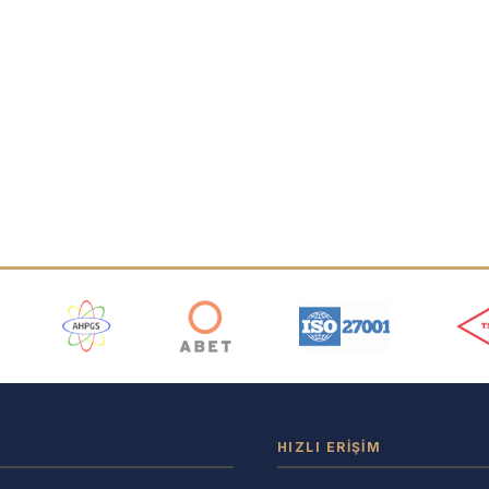
ı
HIZLI ERIŞIM