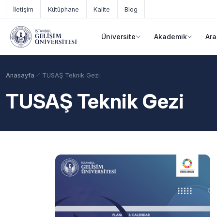
Ana içeriğe geç
İletişim
Kütüphane
Kalite
Blog
Üniversite
Akademik
Ara
Anasayfa
TUSAŞ Teknik Gezi
TUSAŞ Teknik Gezi
Akademik Takvim
Burslar
Taban Puanlar