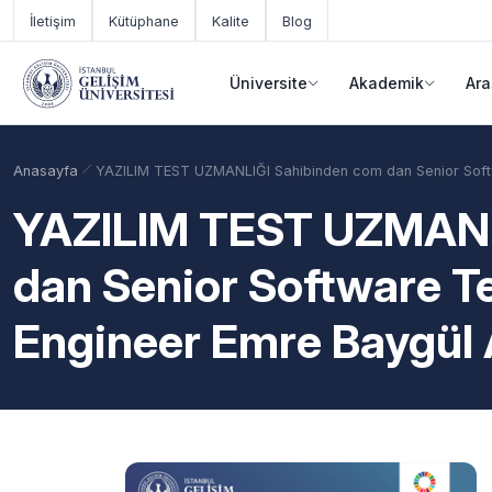
Ana içeriğe geç
İletişim
Kütüphane
Kalite
Blog
Üniversite
Akademik
Ara
Anasayfa
YAZILIM TEST UZMANLIĞI Sahibinden com dan Senior Softw
YAZILIM TEST UZMANL
dan Senior Software T
Engineer Emre Baygül 
Akademik Takvim
Burslar
Taban Puanlar