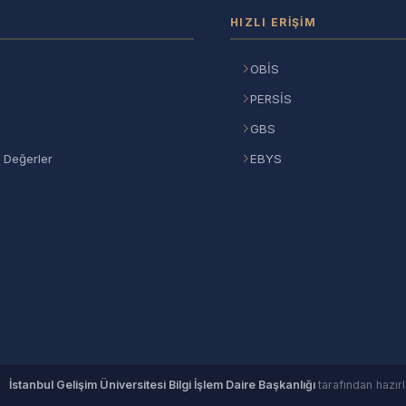
HIZLI ERIŞIM
OBİS
PERSİS
GBS
 Değerler
EBYS
©
İstanbul Gelişim Üniversitesi Bilgi İşlem Daire Başkanlığı
tarafından hazırl