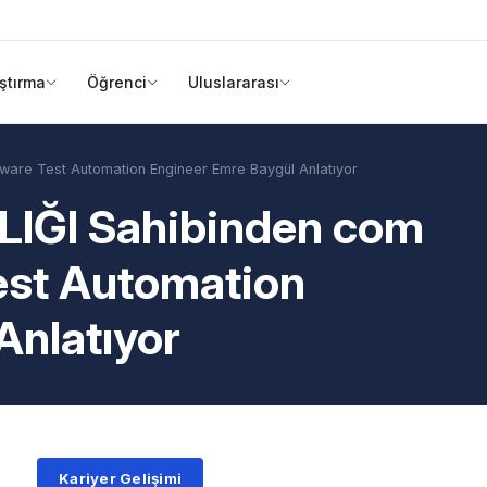
ştırma
Öğrenci
Uluslararası
are Test Automation Engineer Emre Baygül Anlatıyor
IĞI Sahibinden com
est Automation
Anlatıyor
Kariyer Gelişimi