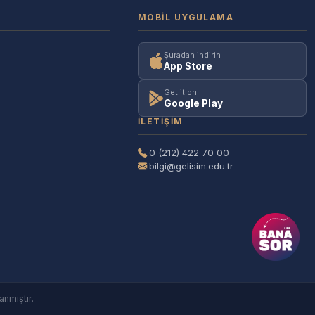
MOBIL UYGULAMA
Şuradan indirin
App Store
Get it on
Google Play
İLETIŞIM
0 (212) 422 70 00
bilgi@gelisim.edu.tr
anmıştır.