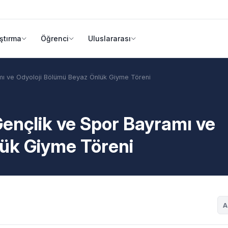
ştırma
Öğrenci
Uluslararası
mı ve Odyoloji Bölümü Beyaz Önlük Giyme Töreni
ençlik ve Spor Bayramı ve
lük Giyme Töreni
A