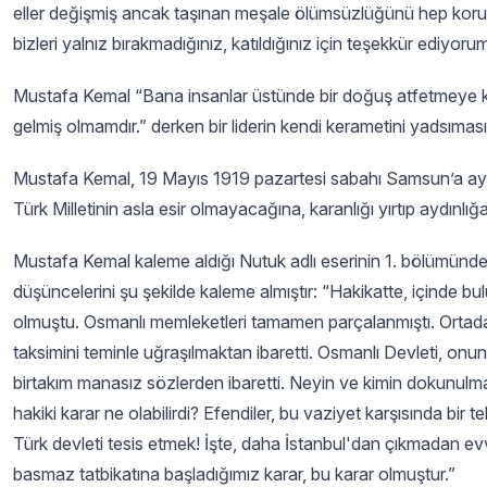
eller değişmiş ancak taşınan meşale ölümsüzlüğünü hep kor
bizleri yalnız bırakmadığınız, katıldığınız için teşekkür ediyoru
Mustafa Kemal “Bana insanlar üstünde bir doğuş atfetmeye k
gelmiş olmamdır.” derken bir liderin kendi kerametini yadsıması 
Mustafa Kemal, 19 Mayıs 1919 pazartesi sabahı Samsun’a aya
Türk Milletinin asla esir olmayacağına, karanlığı yırtıp aydınl
Mustafa Kemal kaleme aldığı Nutuk adlı eserinin 1. bölümünde 
düşüncelerini şu şekilde kaleme almıştır: “Hakikatte, içinde 
olmuştu. Osmanlı memleketleri tamamen parçalanmıştı. Ortada 
taksimini teminle uğraşılmaktan ibaretti. Osmanlı Devleti, onu
birtakım manasız sözlerden ibaretti. Neyin ve kimin dokunulma
hakiki karar ne olabilirdi? Efendiler, bu vaziyet karşısında bir t
Türk devleti tesis etmek! İşte, daha İstanbul'dan çıkmadan
basmaz tatbikatına başladığımız karar, bu karar olmuştur.”