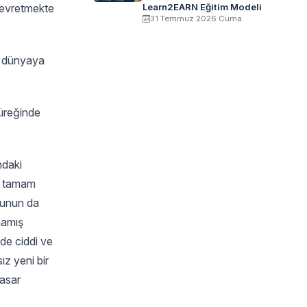
devretmekte
Learn2EARN Eğitim Modeli
31 Temmuz 2026 Cuma
k dünyaya
üreğinde
ndaki
rü tamam
bunun da
mamış
de ciddi ve
ız yeni bir
basar