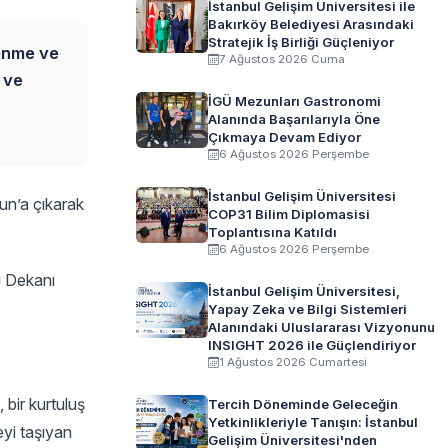
İstanbul Gelişim Üniversitesi ile
Bakırköy Belediyesi Arasındaki
Stratejik İş Birliği Güçleniyor
lenme ve
7 Ağustos 2026 Cuma
 ve
İGÜ Mezunları Gastronomi
Alanında Başarılarıyla Öne
Çıkmaya Devam Ediyor
6 Ağustos 2026 Perşembe
İstanbul Gelişim Üniversitesi
un’a çıkarak
COP31 Bilim Diplomasisi
Toplantısına Katıldı
6 Ağustos 2026 Perşembe
i Dekanı
İstanbul Gelişim Üniversitesi,
Yapay Zeka ve Bilgi Sistemleri
Alanındaki Uluslararası Vizyonunu
INSIGHT 2026 ile Güçlendiriyor
1 Ağustos 2026 Cumartesi
 bir kurtuluş
Tercih Döneminde Geleceğin
Yetkinlikleriyle Tanışın: İstanbul
eyi taşıyan
Gelişim Üniversitesi'nden