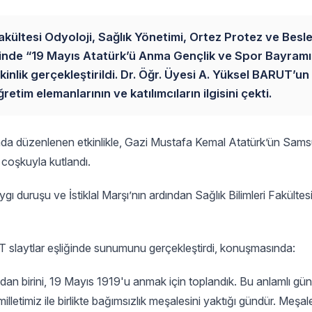
 Fakültesi Odyoloji, Sağlık Yönetimi, Ortez Protez ve Bes
ihinde “19 Mayıs Atatürk’ü Anma Gençlik ve Spor Bayramı
nlik gerçekleştirildi. Dr. Öğr. Üyesi A. Yüksel BARUT’un
retim elemanlarının ve katılımcıların ilgisini çekti.
a düzenlenen etkinlikle, Gazi Mustafa Kemal Atatürk’ün Sams
e coşkuyla kutlandı.
duruşu ve İstiklal Marşı’nın ardından Sağlık Bilimleri Fakültes
T slaytlar eşliğinde sunumunu gerçekleştirdi, konuşmasında:
dan birini, 19 Mayıs 1919'u anmak için toplandık. Bu anlamlı gün,
letimiz ile birlikte bağımsızlık meşalesini yaktığı gündür. Meşal