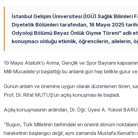
İstanbul Gelişim Üniversitesi (İGÜ) Sağlık Bilimleri
Diyetetik Bölümleri tarafından, 16 Mayıs 2025 tar
Odyoloji Bölümü Beyaz Önlük Giyme Töreni” adlı etki
konuşmacı olduğu etkinlik, öğrencilerin, ailelerin, öğ
19 Mayıs Atatürk’ü Anma, Gençlik ve Spor Bayramı kapsamınd
Milli Mücadele’yi başlattığı bu anlamlı gün hep birlikte gurur v
Günün anlam ve önemine uygun olarak düzenlenen tören, saygı 
Prof. Dr. Rıfat MUTUŞ’un açılış konuşması
ile başladı.
Açılış konuşmasının ardından, Dr. Öğr. Üyesi A. Yüksel BARU
“Bugün, Türk Milletinin tarihindeki en önemli dönüm noktaların
hareketinin başlangıcı değil, aynı zamanda Mustafa Kemal’in mil