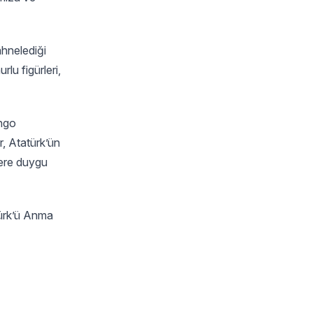
ahnelediği
lu figürleri,
ango
r, Atatürk’ün
lere duygu
atürk’ü Anma