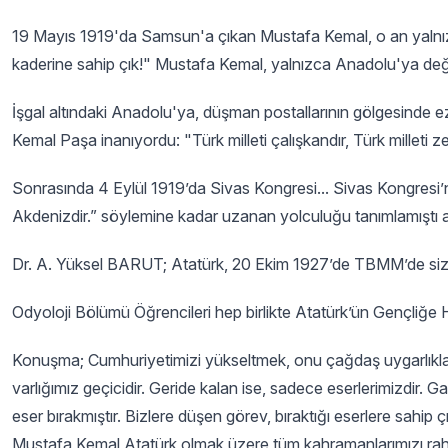
19 Mayıs 1919'da Samsun'a çıkan Mustafa Kemal, o an yalnızc
kaderine sahip çık!" Mustafa Kemal, yalnızca Anadolu'ya değil, 
İşgal altındaki Anadolu'ya, düşman postallarının gölgesinde 
Kemal Paşa inanıyordu: "Türk milleti çalışkandır, Türk milleti ze
Sonrasında 4 Eylül 1919’da Sivas Kongresi... Sivas Kongresi’n
Akdenizdir.” söylemine kadar uzanan yolculuğu tanımlamıştı a
Dr. A. Yüksel BARUT; Atatürk, 20 Ekim 1927’de TBMM’de sizler
Odyoloji Bölümü Öğrencileri hep birlikte Atatürk’ün Gençliğe Hi
Konuşma; Cumhuriyetimizi yükseltmek, onu çağdaş uygarlıklar
varlığımız geçicidir. Geride kalan ise, sadece eserlerimizdir. 
eser bırakmıştır. Bizlere düşen görev, bıraktığı eserlere sahi
Mustafa Kemal Atatürk olmak üzere tüm kahramanlarımızı rahm