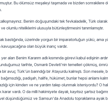
umuştur. Bu ölümsüz meşaleyi taşımada ve bizden sonrakilere 
m.
alkışmayınız. Benim doğuşumdaki tek fevkaladelik, Türk olara
ve olumlu niteliklerini ulusuyla bütünleştirmesini tanımlamıştır.
k bastığında, üzerinde yorgun bir imparatorluğun yükü, ama y
ığa kavuşacağına olan büyük inanç vardır.
yer alan Benim Kararım adlı kısmında görevi kabul edişinin ardı
bulunduğumuz tarihte, Osmanlı Devleti'nin temelleri çökmüş, öm
bir avuç Türk'ün barındığı bir Atayurdu kalmıştı. Son mesele, 
n bağımsızlığı, padişah, halife, hükümet, bunlar hepsi anlamı kal
zlığı için kimden ve ne yardım talep olunmak isteniyordu? O hal
ek karar vardı. O da milli hakimiyete dayalı, kayıtsız şartsız bağıms
 evvel düşündüğümüz ve Samsun'da Anadolu topraklarına ayak 