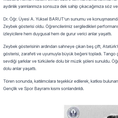
aydınlık yarınlarımıza sonsuza dek sahip çıkacağımıza söz ve
Dr. Öğr. Üyesi A. Yüksel BARUT’un sunumu ve konuşmasından so
Zeybek gösterisi
oldu. Öğrencilerimiz sergiledikleri performa
izleyicilere hem duygusal hem de gurur verici anlar yaşattı.
Zeybek gösterisinin ardından sahneye çıkan beş çift, Atatürk’ü
gösterisi, zarafeti ve uyumuyla büyük beğeni topladı. Tango gö
sevdiği şarkılar ve türkülerle dolu bir müzik şöleni sunuldu. Ö
dolu anlar yaşattı.
Tören sonunda, katılımcılara teşekkür edilerek, katkısı bulunan
Gençlik ve Spor Bayramı kısmı sonlandırıldı.