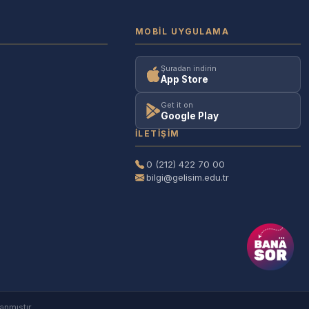
MOBIL UYGULAMA
Şuradan indirin
App Store
Get it on
Google Play
İLETIŞIM
0 (212) 422 70 00
bilgi@gelisim.edu.tr
anmıştır.