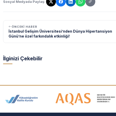
Sosyal Medyada Paylaş:
Bağlantı kopyalandı!
ÖNCEKI HABER
İstanbul Gelişim Üniversitesi’nden Dünya Hipertansiyon
Günü’ne özel farkındalık etkinliği!
İlginizi Çekebilir
Akreditasyon ve Üyelik Logolar