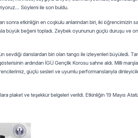
riyoruz… Söylemi ile son buldu.
nra etkinliğin en coşkulu anlarından biri, iki öğrencimizin s
nsla büyük beğeni topladı. Zeybek oyununun güçlü duruşu ve onur
n sevdiği danslardan biri olan tango ile izleyenleri büyüledi. T
sterisinin ardından İGÜ Gençlik Korosu sahne aldı. Milli marşla
ğrencilerimiz, güçlü sesleri ve uyumlu performanslarıyla dinleyici
lara plaket ve teşekkür belgeleri verildi. Etkinliğin 19 Mayıs At