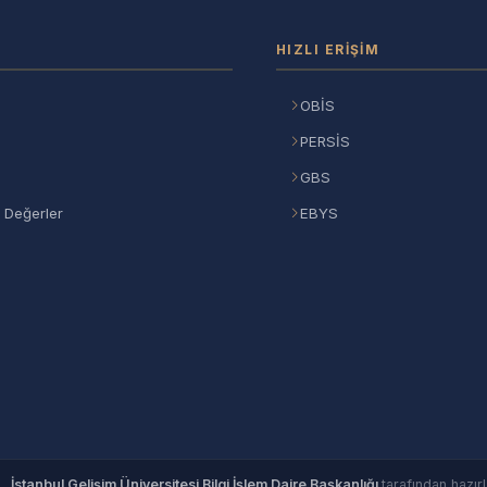
HIZLI ERIŞIM
OBİS
PERSİS
GBS
 Değerler
EBYS
©
İstanbul Gelişim Üniversitesi Bilgi İşlem Daire Başkanlığı
tarafından hazırl