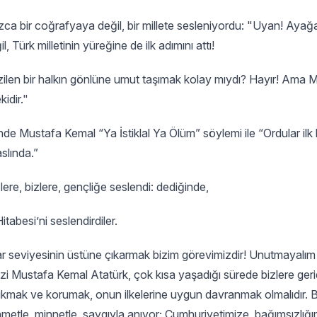
a bir coğrafyaya değil, bir millete sesleniyordu: "Uyan! Ayağa
Türk milletinin yüreğine de ilk adımını attı!
ezilen bir halkın gönlüne umut taşımak kolay mıydı? Hayır! Ama 
kidir."
de Mustafa Kemal “Ya İstiklal Ya Ölüm” söylemi ile “Ordular ilk
slında.”
e, bizlere, gençliğe seslendi: dediğinde,
tabesi’ni seslendirdiler.
 seviyesinin üstüne çıkarmak bizim görevimizdir! Unutmayalım 
Gazi Mustafa Kemal Atatürk, çok kısa yaşadığı sürede bizlere geri
p çıkmak ve korumak, onun ilkelerine uygun davranmak olmalıdır. 
etle, minnetle, saygıyla anıyor; Cumhuriyetimize, bağımsızlığı