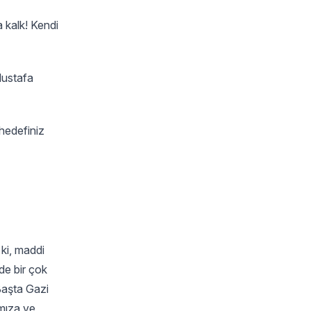
 kalk! Kendi
Mustafa
 hedefiniz
ki, maddi
de bir çok
Başta Gazi
mıza ve