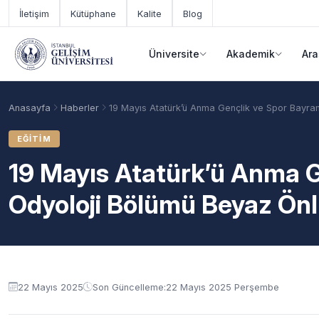
Ana içeriğe geç
İletişim
Kütüphane
Kalite
Blog
Üniversite
Akademik
Ara
Anasayfa
Haberler
19 Mayıs Atatürk’ü Anma Gençlik ve Spor Bayra
EĞITIM
19 Mayıs Atatürk’ü Anma G
Odyoloji Bölümü Beyaz Ön
Akademik Takvim
Burslar
Taban Puanlar
22 Mayıs 2025
Son Güncelleme:
22 Mayıs 2025 Perşembe