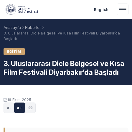
Ana içeriğe geç
English
Anasayfa
Haberler
3. Uluslararası Dicle Belgesel ve Kısa Film Festivali Diyarbakır’da
Başladı
EĞITIM
3. Uluslararası Dicle Belgesel ve Kısa
Film Festivali Diyarbakır’da Başladı
16 Ekim 2025
Akademik Takvim
Burslar
Taban Puanlar
A-
A+