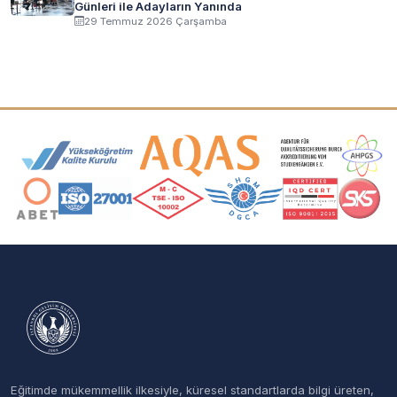
Günleri ile Adayların Yanında
29 Temmuz 2026 Çarşamba
Akreditasyon ve Üyelik Logoları
Eğitimde mükemmellik ilkesiyle, küresel standartlarda bilgi üreten,