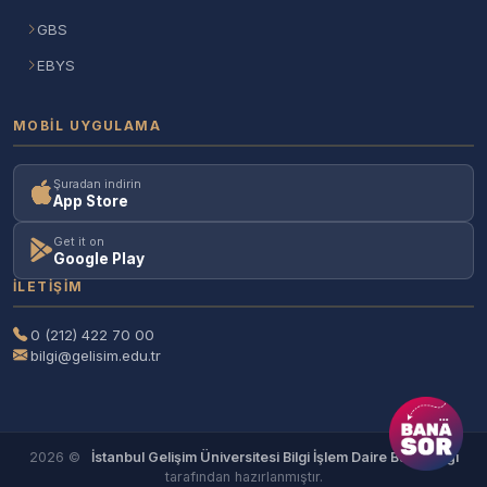
GBS
EBYS
MOBIL UYGULAMA
Şuradan indirin
App Store
Get it on
Google Play
İLETIŞIM
0 (212) 422 70 00
bilgi@gelisim.edu.tr
2026 ©
İstanbul Gelişim Üniversitesi Bilgi İşlem Daire Başkanlığı
tarafından hazırlanmıştır.