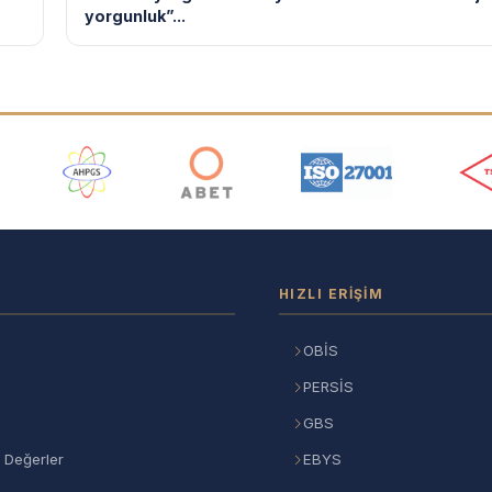
yorgunluk”...
ı
HIZLI ERIŞIM
OBİS
PERSİS
GBS
 Değerler
EBYS