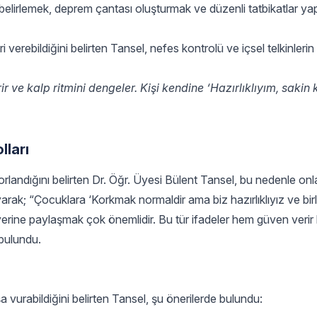
ı belirlemek, deprem çantası oluşturmak ve düzenli tatbikatlar y
verebildiğini belirten Tansel, nefes kontrolü ve içsel telkinleri
ir ve kalp ritmini dengeler. Kişi kendine ‘Hazırlıklıyım, sakin
ları
landığını belirten Dr. Öğr. Üyesi Bülent Tansel, bu nedenle onl
arak; “Çocuklara ‘Korkmak normaldir ama biz hazırlıklıyız ve birli
yerine paylaşmak çok önemlidir. Bu tür ifadeler hem güven veri
 bulundu.
a vurabildiğini belirten Tansel, şu önerilerde bulundu: