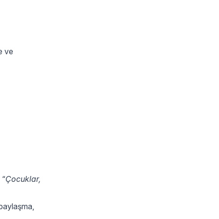
ne ve
 “
Çocuklar,
, paylaşma,