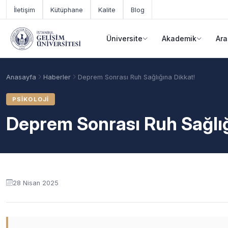
Ana içeriğe geç
İletişim
Kütüphane
Kalite
Blog
Üniversite
Akademik
Ara
Anasayfa
Haberler
Deprem Sonrası Ruh Sağlığına Dikkat!
PSIKOLOJI
Deprem Sonrası Ruh Sağlığ
28 Nisan 2025
Akademik Takvim
Burslar
Taban Puanlar