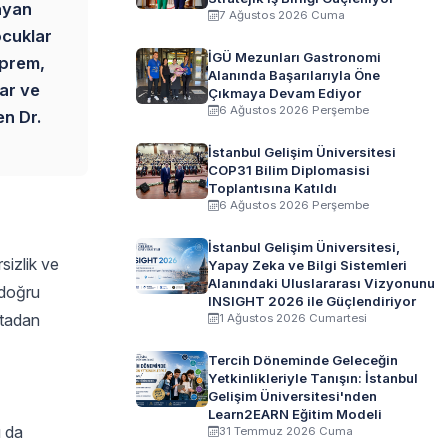
ayan
7 Ağustos 2026 Cuma
ocuklar
İGÜ Mezunları Gastronomi
eprem,
Alanında Başarılarıyla Öne
ar ve
Çıkmaya Devam Ediyor
6 Ağustos 2026 Perşembe
en Dr.
İstanbul Gelişim Üniversitesi
COP31 Bilim Diplomasisi
Toplantısına Katıldı
6 Ağustos 2026 Perşembe
İstanbul Gelişim Üniversitesi,
sizlik ve
Yapay Zeka ve Bilgi Sistemleri
Alanındaki Uluslararası Vizyonunu
 doğru
INSIGHT 2026 ile Güçlendiriyor
rtadan
1 Ağustos 2026 Cumartesi
Tercih Döneminde Geleceğin
Yetkinlikleriyle Tanışın: İstanbul
Gelişim Üniversitesi'nden
Learn2EARN Eğitim Modeli
ı da
31 Temmuz 2026 Cuma