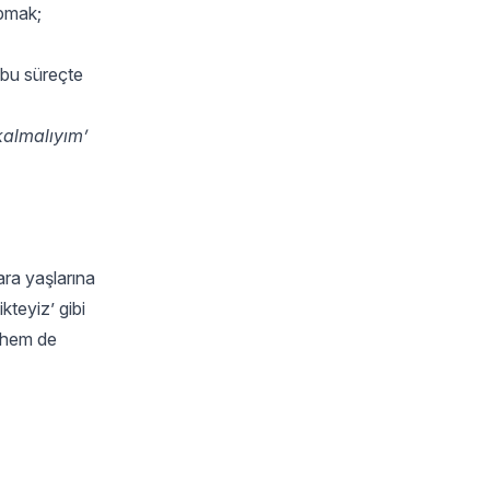
apmak;
n bu süreçte
 kalmalıyım’
ara yaşlarına
kteyiz’ gibi
r hem de