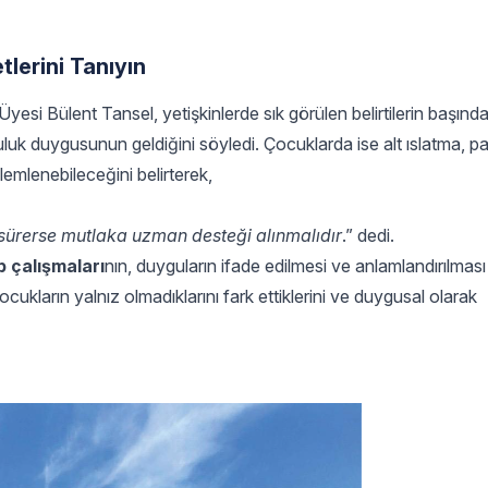
tlerini Tanıyın
yesi Bülent Tansel, yetişkinlerde sık görülen belirtilerin başınd
çluluk duygusunun geldiğini söyledi. Çocuklarda ise alt ıslatma,
emlenebileceğini belirterek,
n sürerse mutlaka uzman desteği alınmalıdır
.” dedi.
p çalışmaları
nın, duyguların ifade edilmesi ve anlamlandırılmas
ukların yalnız olmadıklarını fark ettiklerini ve duygusal olarak