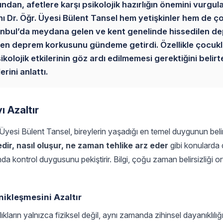
n, afetlere karşı psikolojik hazırlığın önemini vurgul
nı Dr. Öğr. Üyesi Bülent Tansel hem yetişkinler hem de ç
İstanbul’da meydana gelen ve kent genelinde hissedilen d
den deprem korkusunu gündeme getirdi. Özellikle çocukl
ikolojik etkilerinin göz ardı edilmemesi gerektiğini belirt
rini anlattı.
ı Azaltır
 Üyesi Bülent Tansel, bireylerin yaşadığı en temel duygunun belir
ir, nasıl oluşur, ne zaman tehlike arz eder
gibi konularda
ında kontrol duygusunu pekiştirir. Bilgi, çoğu zaman belirsizliği o
nikleşmesini Azaltır
ların yalnızca fiziksel değil, aynı zamanda zihinsel dayanıklılığ