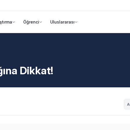
ştırma
Öğrenci
Uluslararası
ına Dikkat!
A