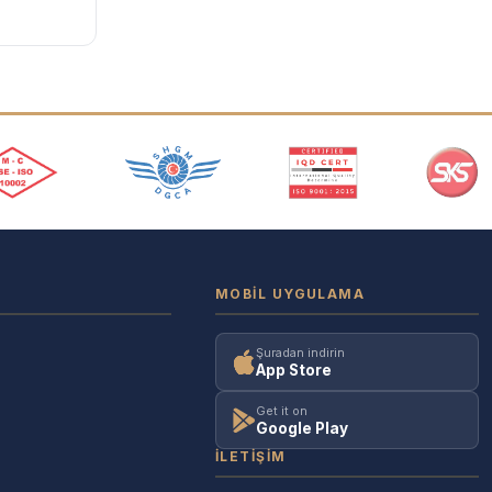
MOBIL UYGULAMA
Şuradan indirin
App Store
Get it on
Google Play
İLETIŞIM