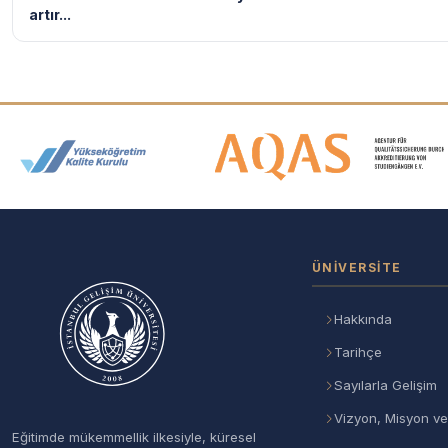
artır...
Akreditasyon ve Üyelik Logolar
ÜNIVERSITE
Hakkında
Tarihçe
Sayılarla Gelişim
Vizyon, Misyon ve
Eğitimde mükemmellik ilkesiyle, küresel