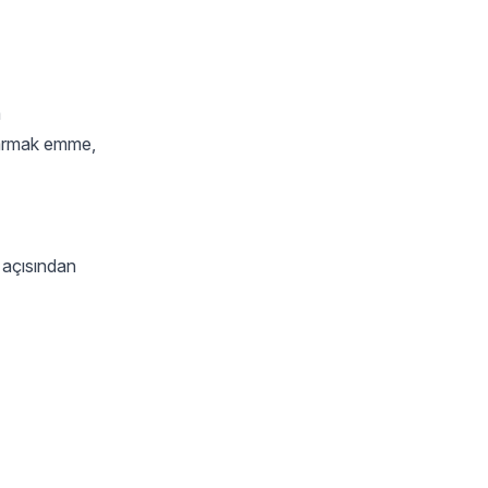
a
 parmak emme,
ı açısından