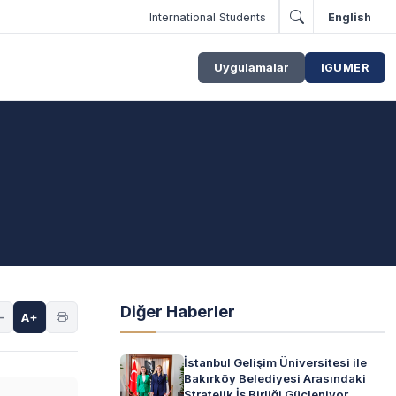
International Students
English
Uygulamalar
IGUMER
Diğer Haberler
-
A+
İstanbul Gelişim Üniversitesi ile
Bakırköy Belediyesi Arasındaki
Stratejik İş Birliği Güçleniyor