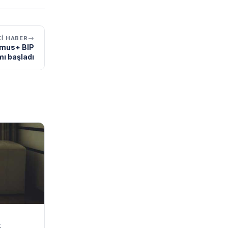
I HABER
asmus+ BIP
ı başladı
k