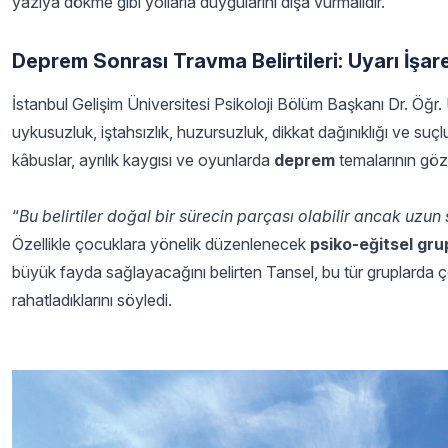
yazıya dökme gibi yollarla duygularını dışa vurmalıdır.
Deprem Sonrası Travma Belirtileri: Uyarı İşare
İstanbul Gelişim Üniversitesi Psikoloji Bölüm Başkanı Dr. Öğr. Ü
uykusuzluk, iştahsızlık, huzursuzluk, dikkat dağınıklığı ve su
kâbuslar, ayrılık kaygısı ve oyunlarda
deprem
temalarının gözl
“
Bu belirtiler doğal bir sürecin parçası olabilir ancak uzu
Özellikle çocuklara yönelik düzenlenecek
psiko-eğitsel gru
büyük fayda sağlayacağını belirten Tansel, bu tür gruplarda çoc
rahatladıklarını söyledi.