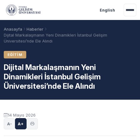
Ana içeriğe geç
English
Anasayfa
Haberler
Dijital Markalaşmanın Yeni Dinamikleri İstanbul Gelişim
Üniversitesi’nde Ele Alındı
EĞITIM
Dijital Markalaşmanın Yeni
Dinamikleri İstanbul Gelişim
Üniversitesi’nde Ele Alındı
Akademik Takvim
Burslar
Taban Puanlar
14 Mayıs 2026
A-
A+