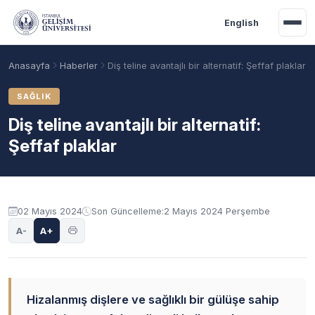
Ana içeriğe geç
English
Anasayfa
Haberler
Diş teline avantajlı bir alternatif: Şeffaf plaklar
SAĞLIK
Diş teline avantajlı bir alternatif:
Şeffaf plaklar
02 Mayıs 2024
Son Güncelleme:
2 Mayıs 2024 Perşembe
A-
A+
Akademik Takvim
Burslar
Taban Puanlar
Hizalanmış dişlere ve sağlıklı bir gülüşe sahip