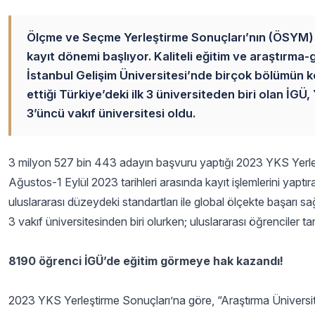
Ölçme ve Seçme Yerleştirme Sonuçları’nın (ÖSYM) a
kayıt dönemi başlıyor. Kaliteli eğitim ve araştırma-g
İstanbul Gelişim Üniversitesi’nde birçok bölümün k
ettiği Türkiye’deki ilk 3 üniversiteden biri olan İ
3’üncü vakıf üniversitesi oldu.
3 milyon 527 bin 443 adayın başvuru yaptığı 2023 YKS Yerleşt
Ağustos-1 Eylül 2023 tarihleri arasında kayıt işlemlerini yaptıra
uluslararası düzeydeki standartları ile global ölçekte başarı s
3 vakıf üniversitesinden biri olurken; uluslararası öğrenciler t
8190 öğrenci İGÜ’de eğitim görmeye hak kazandı!
2023 YKS Yerleştirme Sonuçları’na göre, “Araştırma Üniversit