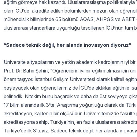
eğitim görmeye hak kazandı. Uluslararasılaşma politikalarıyla 
olan İGÜ’de, akredite edilen bölümlerden mezun olan öğrencile
mühendislik bilimlerinde 65 bölümü AQAS, AHPGS ve ABET gibi 
uluslararası standartlara uygunluğu tescillenen İGÜ’nün tüm bö
“Sadece teknik değil, her alanda inovasyon diyoruz”
Üniversite altyapılarının ve yetkin akademik kadrolarının iyi b
Prof. Dr. Bahri Şahin, “Öğrencilerin iyi bir eğitim alması için 
önem taşıyor. İstanbul Gelişim Üniversitesi olarak kaliteli eği
başlayacak olan öğrencilerimiz de İGÜ’de aldıkları eğitimle, sa
belirledik. Nitekim bunu başardık ve daha da üst seviyeye çık
17 bilim alanında ilk 3’te. Araştırma yoğunluğu olarak da Türki
akreditasyon, kalitenin bir ölçüsüdür. Üniversitemizde fakülte
akreditasyona sahip. Türkiye’nin, en fazla uluslararası akredi
Türkiye’de ilk 3’teyiz. Sadece teknik değil, her alanda inovas