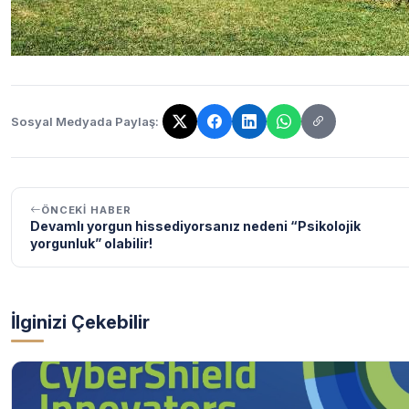
Sosyal Medyada Paylaş:
Bağlantı kopyalandı!
ÖNCEKI HABER
Devamlı yorgun hissediyorsanız nedeni “Psikolojik
yorgunluk” olabilir!
İlginizi Çekebilir