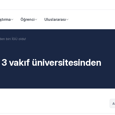
ştırma
Öğrenci
Uluslararası
den biri İGÜ oldu!
 3 vakıf üniversitesinden
A