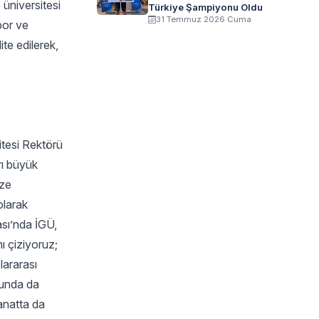
 üniversitesi
Türkiye Şampiyonu Oldu
31 Temmuz 2026 Cuma
por ve
te edilerek,
itesi Rektörü
rı büyük
ize
olarak
ası’nda İGÜ,
ı çiziyoruz;
lararası
sunda da
sanatta da