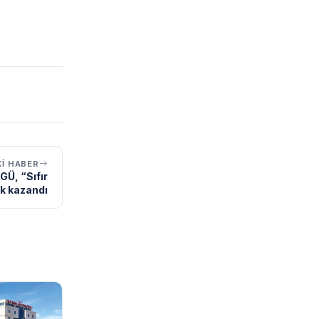
I HABER
GÜ, “Sıfır
ak kazandı