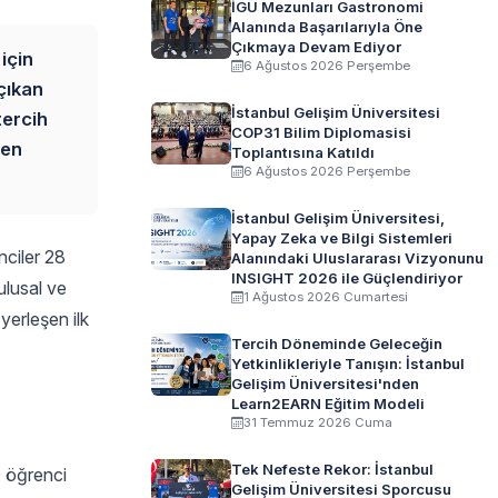
İGÜ Mezunları Gastronomi
Alanında Başarılarıyla Öne
Çıkmaya Devam Ediyor
için
6 Ağustos 2026 Perşembe
 çıkan
İstanbul Gelişim Üniversitesi
tercih
COP31 Bilim Diplomasisi
şen
Toplantısına Katıldı
6 Ağustos 2026 Perşembe
İstanbul Gelişim Üniversitesi,
Yapay Zeka ve Bilgi Sistemleri
nciler 28
Alanındaki Uluslararası Vizyonunu
INSIGHT 2026 ile Güçlendiriyor
ulusal ve
1 Ağustos 2026 Cumartesi
yerleşen ilk
Tercih Döneminde Geleceğin
Yetkinlikleriyle Tanışın: İstanbul
Gelişim Üniversitesi'nden
Learn2EARN Eğitim Modeli
31 Temmuz 2026 Cuma
Tek Nefeste Rekor: İstanbul
0 öğrenci
Gelişim Üniversitesi Sporcusu