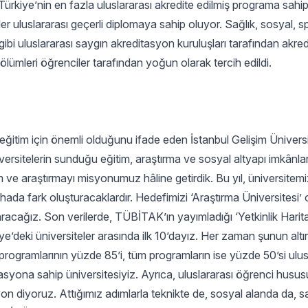
Türkiye’nin en fazla uluslararası akredite edilmiş programa sahip
r uluslararası geçerli diplomaya sahip oluyor. Sağlık, sosyal, s
uluslararası saygın akreditasyon kuruluşları tarafından akredi
lümleri öğrenciler tarafından yoğun olarak tercih edildi.
ir eğitim için önemli olduğunu ifade eden İstanbul Gelişim Ünivers
üniversitelerin sunduğu eğitim, araştırma ve sosyal altyapı imkânla
tim ve araştırmayı misyonumuz hâline getirdik. Bu yıl, üniversitem
hada fark oluşturacaklardır. Hedefimizi ‘Araştırma Üniversitesi’ 
aracağız. Son verilerde, TÜBİTAK’ın yayımladığı ‘Yetkinlik Harit
ye’deki üniversiteler arasında ilk 10’dayız. Her zaman şunun altın
 programlarının yüzde 85’i, tüm programların ise yüzde 50’si ulus
tasyona sahip üniversitesiyiz. Ayrıca, uluslararası öğrenci husu
yon diyoruz. Attığımız adımlarla teknikte de, sosyal alanda da, 