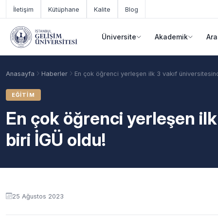
Ana içeriğe geç
İletişim
Kütüphane
Kalite
Blog
Üniversite
Akademik
Ara
Anasayfa
Haberler
En çok öğrenci yerleşen ilk 3 vakıf üniversitesin
EĞITIM
En çok öğrenci yerleşen ilk
biri İGÜ oldu!
Akademik Takvim
Burslar
Taban Puanlar
25 Ağustos 2023