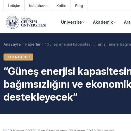
Ana içeriğe geç
İletişim
Kütüphane
Kalite
Blog
Üniversite
Akademik
Ara
Anasayfa
Haberler
“Güneş enerjisi kapasitesinin artışı, enerji ba
TEKNOLOJI
“Güneş enerjisi kapasitesini
bağımsızlığını ve ekonomi
destekleyecek”
Akademik Takvim
Burslar
Taban Puanlar
20 Kasım 2023
Son Güncelleme:
20 Kasım 2023 Pazartesi