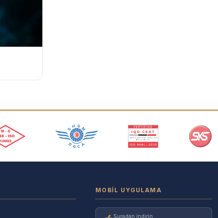
MOBIL UYGULAMA
Şuradan indirin