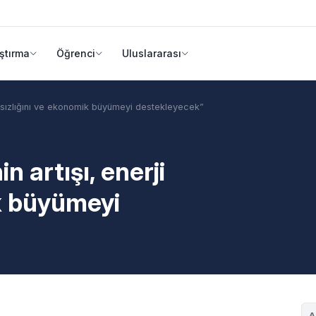
ştırma
Öğrenci
Uluslararası
ğımsızlığını ve ekonomik büyümeyi destekleyecek”
n artışı, enerji
k büyümeyi
A