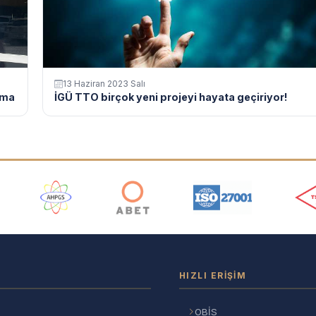
13 Haziran 2023 Salı
şma
İGÜ TTO birçok yeni projeyi hayata geçiriyor!
ı
HIZLI ERIŞIM
OBİS