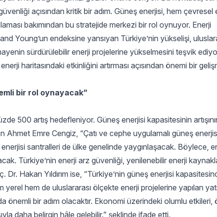
enliği açısından kritik bir adım. Güneş enerjisi, hem çevresel et
laması bakımından bu stratejide merkezi bir rol oynuyor. Enerji
nd Young’un endeksine yansıyan Türkiye’nin yükselişi, uluslar
rmayenin sürdürülebilir enerji projelerine yükselmesini teşvik ediyo
enerji haritasındaki etkinliğini artırması açısından önemi bir geliş
emli bir rol oynayacak”
de 500 artış hedefleniyor. Güneş enerjisi kapasitesinin artışının
n Ahmet Emre Cengiz, “Çatı ve cephe uygulamalı güneş enerjisi 
nerjisi santralleri de ülke genelinde yaygınlaşacak. Böylece, en
ak. Türkiye’nin enerji arz güvenliği, yenilenebilir enerji kaynak
. Dr. Hakan Yıldırım ise, “Türkiye’nin güneş enerjisi kapasitesin
erel hem de uluslararası ölçekte enerji projelerine yapılan yatı
 önemli bir adım olacaktır. Ekonomi üzerindeki olumlu etkileri, ö
la daha belirgin hâle gelebilir.” şeklinde ifade etti.