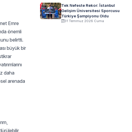
Tek Nefeste Rekor: İstanbul
Gelişim Üniversitesi Sporcusu
Türkiye Şampiyonu Oldu
31 Temmuz 2026 Cuma
Ahmet Emre
unda önemli
nu belirtti.
ası büyük bir
tikrar
atırımlarını
ez daha
resel arenada
rım,
ürülebilir