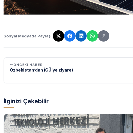
Sosyal Medyada Paylaş:
Bağlantı kopyalandı!
ÖNCEKI HABER
Özbekistan’dan İGÜ’ye ziyaret
İlginizi Çekebilir