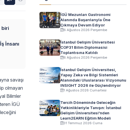
İGÜ Mezunları Gastronomi
Alanında Başarılarıyla Öne
Çıkmaya Devam Ediyor
biri
6 Ağustos 2026 Perşembe
İstanbul Gelişim Üniversitesi
İş İnsanı
COP31 Bilim Diplomasisi
Toplantısına Katıldı
6 Ağustos 2026 Perşembe
İstanbul Gelişim Üniversitesi,
Yapay Zeka ve Bilgi Sistemleri
rayna savaşı
Alanındaki Uluslararası Vizyonunu
INSIGHT 2026 ile Güçlendiriyor
ahip olmayan
1 Ağustos 2026 Cumartesi
al Bilimler
Tercih Döneminde Geleceğin
steren İGÜ
Yetkinlikleriyle Tanışın: İstanbul
leceğini
Gelişim Üniversitesi'nden
Learn2EARN Eğitim Modeli
31 Temmuz 2026 Cuma