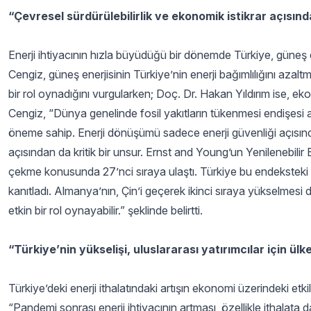
“Çevresel sürdürülebilirlik ve ekonomik istikrar açısında
Enerji ihtiyacının hızla büyüdüğü bir dönemde Türkiye, güneş e
Cengiz, güneş enerjisinin Türkiye’nin enerji bağımlılığını azal
bir rol oynadığını vurgularken; Doç. Dr. Hakan Yıldırım ise, ek
Cengiz, “Dünya genelinde fosil yakıtların tükenmesi endişes
öneme sahip. Enerji dönüşümü sadece enerji güvenliği açısında
açısından da kritik bir unsur. Ernst and Young’un Yenilenebilir E
çekme konusunda 27’nci sıraya ulaştı. Türkiye bu endeksteki y
kanıtladı. Almanya’nın, Çin’i geçerek ikinci sıraya yükselmesi
etkin bir rol oynayabilir.” şeklinde belirtti.
“Türkiye’nin yükselişi, uluslararası yatırımcılar için ülke
Türkiye’deki enerji ithalatındaki artışın ekonomi üzerindeki et
“Pandemi sonrası enerji ihtiyacının artması, özellikle ithalata d