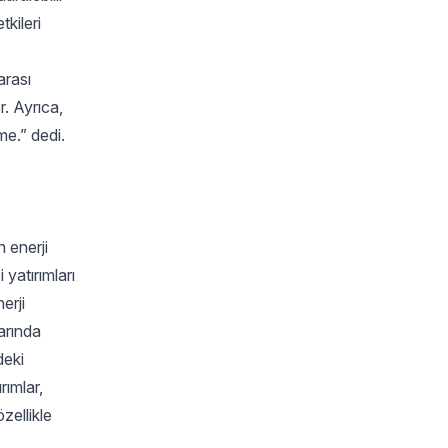
kileri
arası
r. Ayrıca,
me.” dedi.
 enerji
yatırımları
erji
larında
deki
rımlar,
zellikle