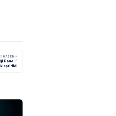
I HABER
ği Paneli”
leştirildi