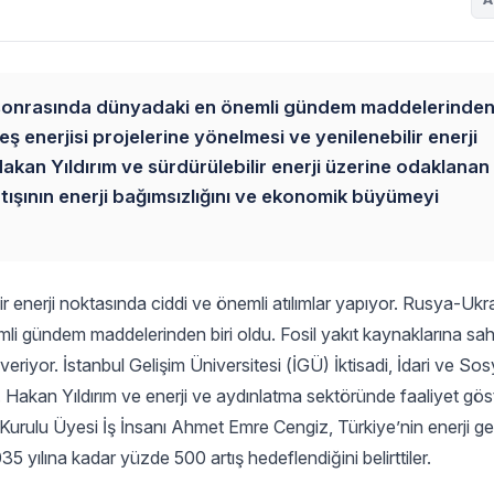
rı sonrasında dünyadaki en önemli gündem maddelerinden 
neş enerjisi projelerine yönelmesi ve yenilenebilir enerji
Hakan Yıldırım ve sürdürülebilir enerji üzerine odaklanan 
tışının enerji bağımsızlığını ve ekonomik büyümeyi
ilir enerji noktasında ciddi ve önemli atılımlar yapıyor. Rusya-Uk
 önemli gündem maddelerinden biri oldu. Fosil yakıt kaynaklarına s
veriyor. İstanbul Gelişim Üniversitesi (İGÜ) İktisadi, İdari ve Sosy
Hakan Yıldırım ve enerji ve aydınlatma sektöründe faaliyet gö
rulu Üyesi İş İnsanı Ahmet Emre Cengiz, Türkiye’nin enerji ge
5 yılına kadar yüzde 500 artış hedeflendiğini belirttiler.