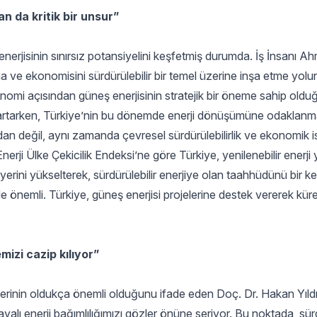
n da kritik bir unsur”
nerjisinin sınırsız potansiyelini keşfetmiş durumda. İş İnsanı 
tma ve ekonomisini sürdürülebilir bir temel üzerine inşa etme yol
onomi açısından güneş enerjisinin stratejik bir öneme sahip olduğu
i artarken, Türkiye’nin bu dönemde enerji dönüşümüne odaklanm
n değil, aynı zamanda çevresel sürdürülebilirlik ve ekonomik is
nerji Ülke Çekicilik Endeksi’ne göre Türkiye, yenilenebilir enerji y
erini yükselterek, sürdürülebilir enerjiye olan taahhüdünü bir k
 de önemli. Türkiye, güneş enerjisi projelerine destek vererek kü
mizi cazip kılıyor”
kilerinin oldukça önemli olduğunu ifade eden Doç. Dr. Hakan Yıldı
ayalı enerji bağımlılığımızı gözler önüne seriyor. Bu noktada, sürd