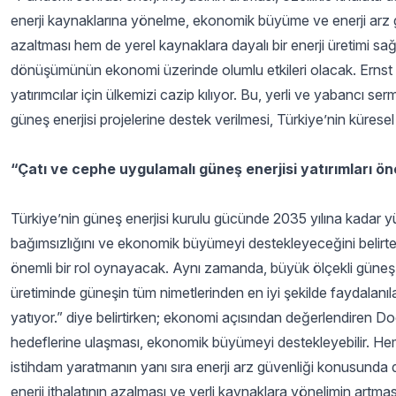
enerji kaynaklarına yönelme, ekonomik büyüme ve enerji arz güv
azaltması hem de yerel kaynaklara dayalı bir enerji üretimi sağ
dönüşümünün ekonomi üzerinde olumlu etkileri olacak. Ernst a
yatırımcılar için ülkemizi cazip kılıyor. Bu, yerli ve yabancı se
güneş enerjisi projelerine destek verilmesi, Türkiye’nin küresel 
“Çatı ve cephe uygulamalı güneş enerjisi yatırımları ön
Türkiye’nin güneş enerjisi kurulu gücünde 2035 yılına kadar yüz
bağımsızlığını ve ekonomik büyümeyi destekleyeceğini belirte
önemli bir rol oynayacak. Aynı zamanda, büyük ölçekli güneş e
üretiminde güneşin tüm nimetlerinden en iyi şekilde faydalanılac
yatıyor.” diye belirtirken; ekonomi açısından değerlendiren Doç
hedeflerine ulaşması, ekonomik büyümeyi destekleyebilir. Hem y
istihdam yaratmanın yanı sıra enerji arz güvenliği konusunda da
enerji ithalatının azalması ve yerli kaynaklara yönelimin artmasıy