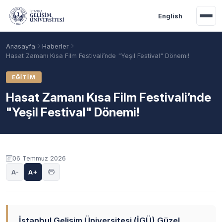
Ana içeriğe geç
English
Anasayfa
Haberler
Hasat Zamanı Kısa Film Festivali’nde "Yeşil Festival" Dönemi!
EĞITIM
Hasat Zamanı Kısa Film Festivali’nde
"Yeşil Festival" Dönemi!
06 Temmuz 2026
Akademik Takvim
Burslar
Taban Puanlar
A-
A+
İstanbul Gelişim Üniversitesi (İGÜ) Güzel