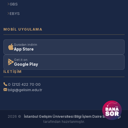
GBS
EBYS
MOBIL UYGULAMA
Şuradan indirin
App Store
Get it on
Google Play
İLETIŞIM
0 (212) 422 70 00
bilgi@gelisim.edu.tr
2026 ©
İstanbul Gelişim Üniversitesi Bilgi İşlem Daire Başkanlığı
tarafından hazırlanmıştır.