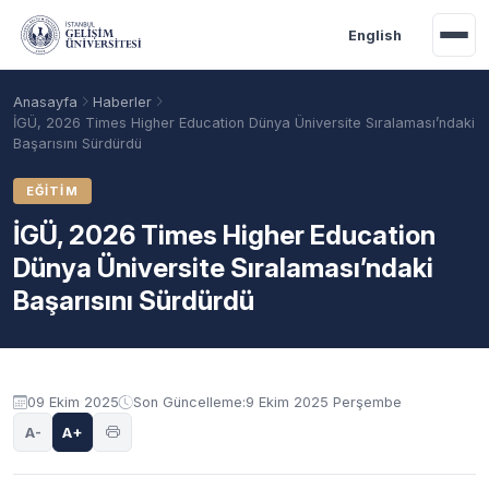
Ana içeriğe geç
English
Anasayfa
Haberler
İGÜ, 2026 Times Higher Education Dünya Üniversite Sıralaması’ndaki
Başarısını Sürdürdü
EĞITIM
İGÜ, 2026 Times Higher Education
Dünya Üniversite Sıralaması’ndaki
Başarısını Sürdürdü
Akademik Takvim
Burslar
Taban Puanlar
09 Ekim 2025
Son Güncelleme:
9 Ekim 2025 Perşembe
A-
A+