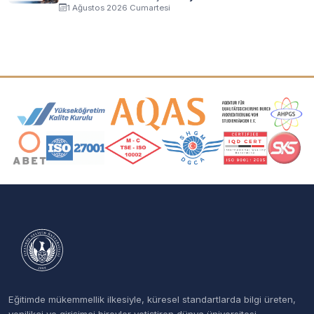
1 Ağustos 2026 Cumartesi
Akreditasyon ve Üyelik Logoları
Eğitimde mükemmellik ilkesiyle, küresel standartlarda bilgi üreten,
yenilikçi ve girişimci bireyler yetiştiren dünya üniversitesi.