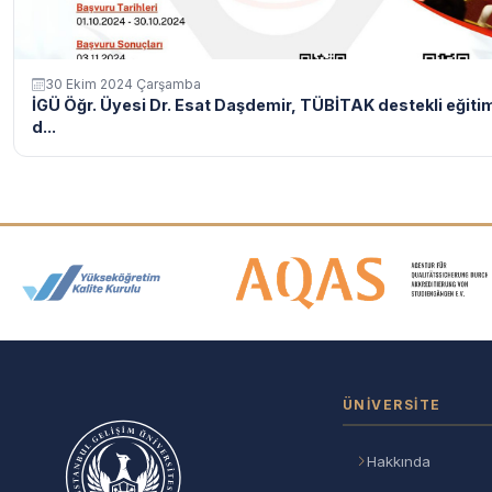
30 Ekim 2024 Çarşamba
İGÜ Öğr. Üyesi Dr. Esat Daşdemir, TÜBİTAK destekli eğiti
d...
Akreditasyon ve Üyelik Logolar
ÜNIVERSITE
Hakkında