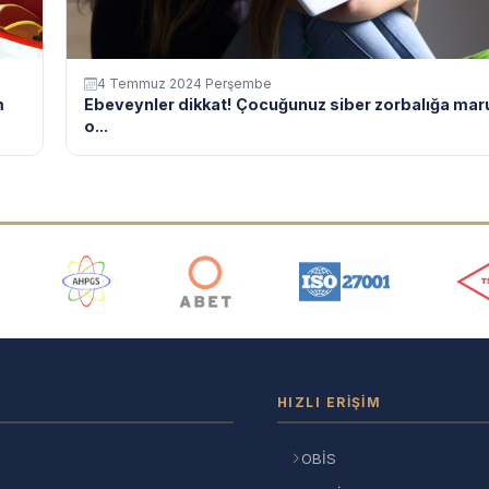
4 Temmuz 2024 Perşembe
m
Ebeveynler dikkat! Çocuğunuz siber zorbalığa maru
o...
ı
HIZLI ERIŞIM
OBİS