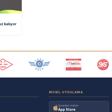
z kalıyor
MOBIL UYGULAMA
Şuradan indirin
App Store