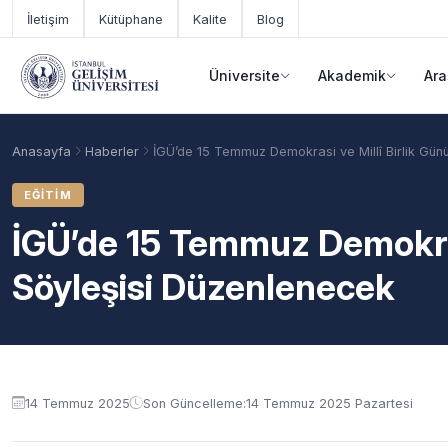
Ana içeriğe geç
İletişim
Kütüphane
Kalite
Blog
Üniversite
Akademik
Ara
Anasayfa
Haberler
İGÜ’de 15 Temmuz Demokrasi ve Millî Birlik Gün
EĞITIM
İGÜ’de 15 Temmuz Demokras
Söyleşisi Düzenlenecek
Akademik Takvim
Burslar
Taban Puanlar
14 Temmuz 2025
Son Güncelleme:
14 Temmuz 2025 Pazartesi