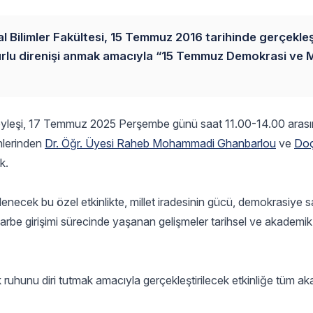
yal Bilimler Fakültesi, 15 Temmuz 2016 tarihinde gerçekle
urlu direnişi anmak amacıyla “15 Temmuz Demokrasi ve Mil
söyleşi, 17 Temmuz 2025 Perşembe günü saat 11.00-14.00 aras
enlerinden
Dr. Öğr. Üyesi Raheb Mohammadi Ghanbarlou
ve
Doç
k.
ecek bu özel etkinlikte, millet iradesinin gücü, demokrasiye 
darbe girişimi sürecinde yaşanan gelişmeler tarihsel ve akademik 
lik ruhunu diri tutmak amacıyla gerçekleştirilecek etkinliğe tüm a