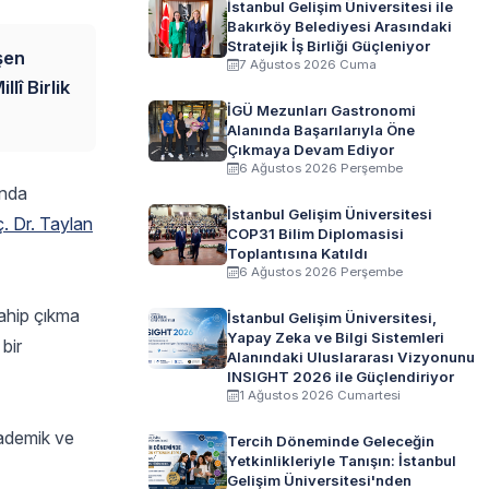
İstanbul Gelişim Üniversitesi ile
Bakırköy Belediyesi Arasındaki
Stratejik İş Birliği Güçleniyor
şen
7 Ağustos 2026 Cuma
lî Birlik
İGÜ Mezunları Gastronomi
Alanında Başarılarıyla Öne
Çıkmaya Devam Ediyor
6 Ağustos 2026 Perşembe
ında
İstanbul Gelişim Üniversitesi
. Dr. Taylan
COP31 Bilim Diplomasisi
Toplantısına Katıldı
6 Ağustos 2026 Perşembe
sahip çıkma
İstanbul Gelişim Üniversitesi,
Yapay Zeka ve Bilgi Sistemleri
bir
Alanındaki Uluslararası Vizyonunu
INSIGHT 2026 ile Güçlendiriyor
1 Ağustos 2026 Cumartesi
kademik ve
Tercih Döneminde Geleceğin
Yetkinlikleriyle Tanışın: İstanbul
Gelişim Üniversitesi'nden