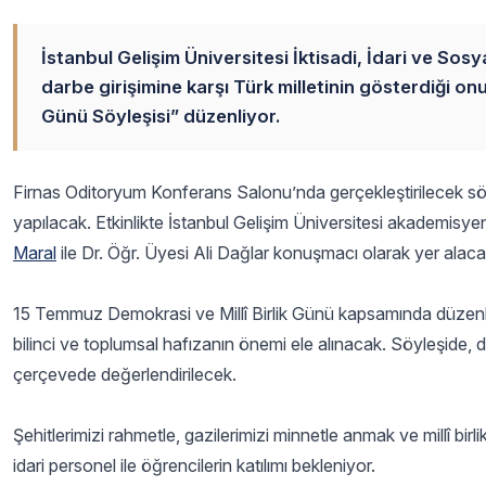
İstanbul Gelişim Üniversitesi İktisadi, İdari ve Sos
darbe girişimine karşı Türk milletinin gösterdiği on
Günü Söyleşisi” düzenliyor.
Firnas Oditoryum Konferans Salonu’nda gerçekleştirilecek 
yapılacak. Etkinlikte İstanbul Gelişim Üniversitesi akademisy
Maral
ile Dr. Öğr. Üyesi Ali Dağlar konuşmacı olarak yer alaca
15 Temmuz Demokrasi ve Millî Birlik Günü kapsamında düzenlen
bilinci ve toplumsal hafızanın önemi ele alınacak. Söyleşide, 
çerçevede değerlendirilecek.
Şehitlerimizi rahmetle, gazilerimizi minnetle anmak ve millî bir
idari personel ile öğrencilerin katılımı bekleniyor.