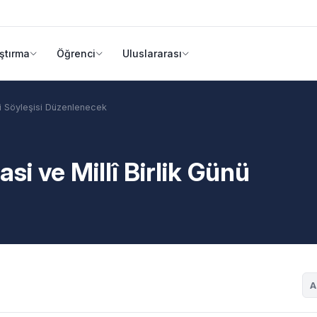
ştırma
Öğrenci
Uluslararası
ü Söyleşisi Düzenlenecek
i ve Millî Birlik Günü
A