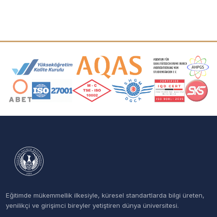
Akreditasyon ve Üyelik Logoları
Eğitimde mükemmellik ilkesiyle, küresel standartlarda bilgi üreten,
yenilikçi ve girişimci bireyler yetiştiren dünya üniversitesi.